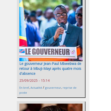
Le gouverneur Jean-Paul Mbwebwa de
retour à Mbuji-Mayi après quatre mois
d'absence
25/09/2025 - 15:14
/
En bref
,
Actualité
gouverneur
,
reprise de
poste