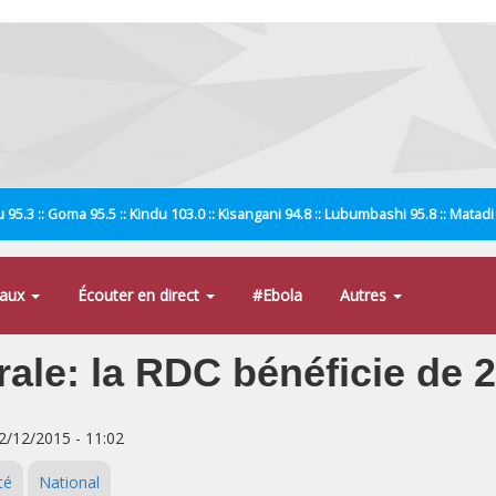
 95.3 :: Goma 95.5 :: Kindu 103.0 :: Kisangani 94.8 :: Lubumbashi 95.8 :: Matad
naux
Écouter en direct
#Ebola
Autres
rale: la RDC bénéficie de 
12/12/2015 - 11:02
té
National