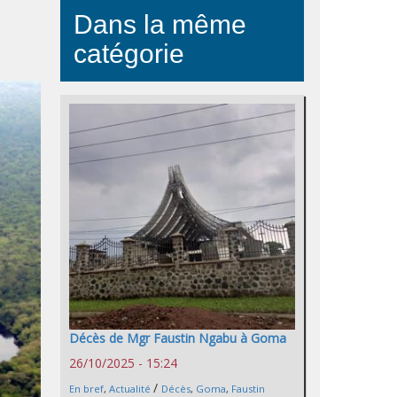
Dans la même
catégorie
Décès de Mgr Faustin Ngabu à Goma
26/10/2025 - 15:24
/
En bref
,
Actualité
Décès
,
Goma
,
Faustin