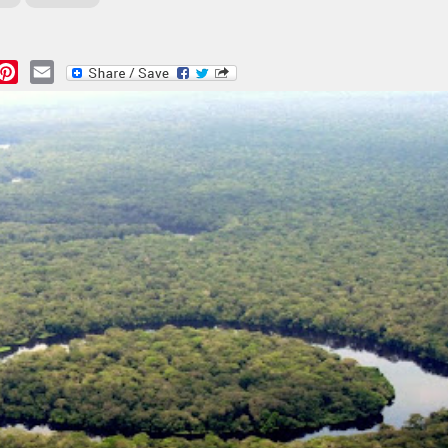
essage
Pinterest
Email