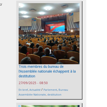
u
Trois membres du bureau de
l’Assemblée nationale échappent à la
destitution
27/09/2025 - 08:50
/
En bref
,
Actualité
Parlement
,
Bureau
Assemblée Nationale
,
destitution