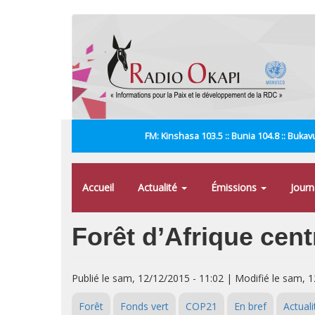
Aller
au
contenu
principal
FM: Kinshasa 103.5 :: Bunia 104.8 :: Bukavu
Accueil
Actualité
Émissions
Jour
Forêt d’Afrique cent
Publié le sam, 12/12/2015 - 11:02 | Modifié le sam, 
Forêt
Fonds vert
COP21
En bref
Actuali