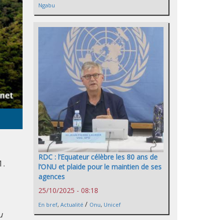
Ngabu
RDC : l’Equateur célèbre les 80 ans de
1.
l’ONU et plaide pour le maintien de ses
agences
25/10/2025 - 08:18
/
En bref
,
Actualité
Onu
,
Unicef
u