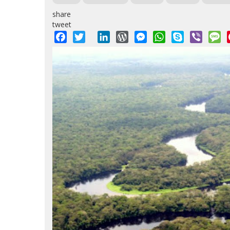
share
tweet
Facebook
Twitter
LinkedIn
WordPress
Messenger
WhatsApp
Skype
Viber
M