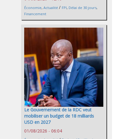
/
Économie
,
Actualité
FPI
,
Délai de 30 jours
,
Financement
Le Gouvernement de la RDC veut
mobiliser un budget de 18 milliards
USD en 2027
01/08/2026 - 06:04