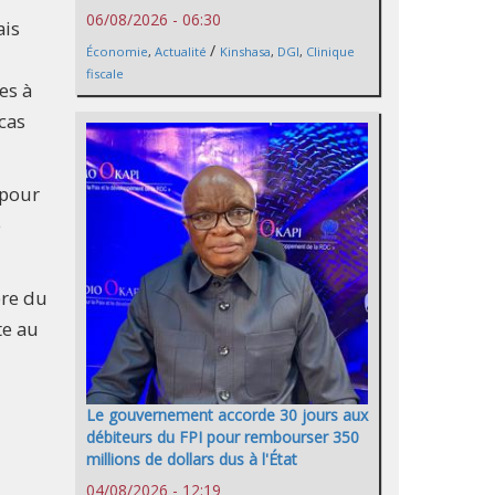
06/08/2026 - 06:30
ais
/
Économie
,
Actualité
Kinshasa
,
DGI
,
Clinique
fiscale
es à
 cas
 pour
e
ère du
te au
Le gouvernement accorde 30 jours aux
débiteurs du FPI pour rembourser 350
millions de dollars dus à l'État
04/08/2026 - 12:19