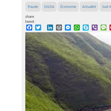
fraude
DGDA
Économie
Actualité
Sud-K
share
tweet
Facebook
Twitter
LinkedIn
WordPress
Messenger
WhatsApp
Skype
Viber
M