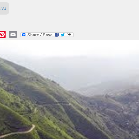
ivu
essage
Pinterest
Email