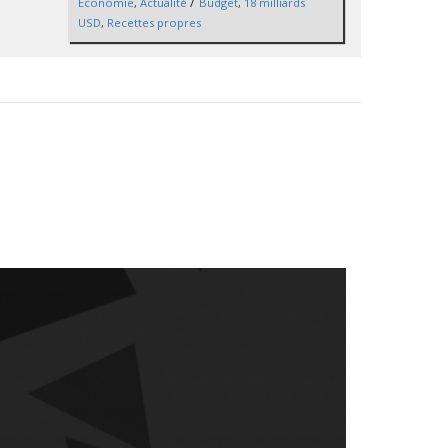
/
Économie
,
Actualité
Budget
,
18 milliards
USD
,
Recettes propres