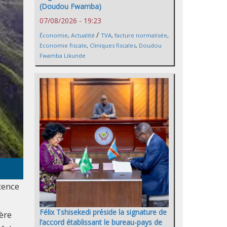
(Doudou Fwamba)
07/08/2026 - 19:23
/
Économie
,
Actualité
TVA
,
facture normalisée
,
Economie fiscale
,
Cliniques fiscales
,
Doudou
Fwamba Likunde
tence
Félix Tshisekedi préside la signature de
ère
l’accord établissant le bureau-pays de