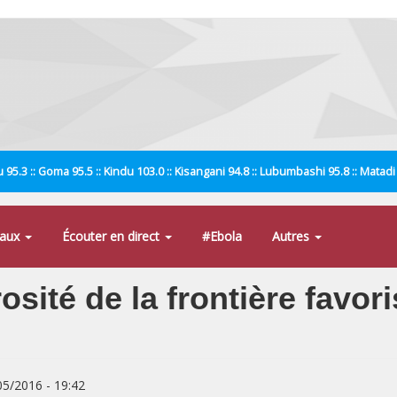
 95.3 :: Goma 95.5 :: Kindu 103.0 :: Kisangani 94.8 :: Lubumbashi 95.8 :: Matad
naux
Écouter en direct
#Ebola
Autres
sité de la frontière favori
/05/2016 - 19:42