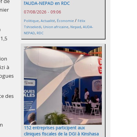
ef de
l’AUDA-NEPAD en RDC
nier
07/08/2026 - 09:06
/
Politique
,
Actualité
,
Économie
Félix
Tshisekedi
,
Union africaine
,
Nepad
,
AUDA-
0
NEPAD
,
RDC
(1,5
ion
izi à
irogues
ice des
En
152 entreprises participent aux
cliniques fiscales de la DGI à Kinshasa