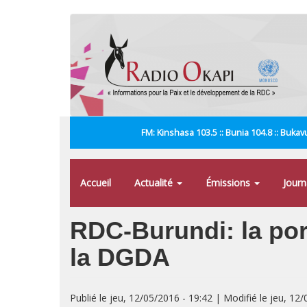
Aller
au
contenu
principal
FM: Kinshasa 103.5 :: Bunia 104.8 :: Bukavu
Accueil
Actualité
Émissions
Jour
RDC-Burundi: la poro
la DGDA
Publié le jeu, 12/05/2016 - 19:42 | Modifié le jeu, 12