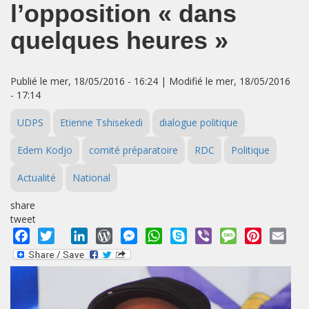
l’opposition « dans
quelques heures »
Publié le mer, 18/05/2016 - 16:24 | Modifié le mer, 18/05/2016
- 17:14
UDPS
Etienne Tshisekedi
dialogue politique
Edem Kodjo
comité préparatoire
RDC
Politique
Actualité
National
share
tweet
Facebook
Twitter
LinkedIn
WordPress
Messenger
WhatsApp
Skype
Viber
Message
Pinterest
Emai