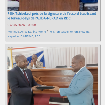
Félix Tshisekedi préside la signature de l’accord établissant
le bureau-pays de l’AUDA-NEPAD en RDC
07/08/2026 - 09:06
/
Politique
,
Actualité
,
Économie
Félix Tshisekedi
,
Union africaine
,
Nepad
,
AUDA-NEPAD
,
RDC