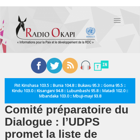
Aller
au
Toggle
contenu
navigation
principal
FM: Kinshasa 103.5 :: Bunia 104.8 :: Bukavu 95.3 :: Goma 95.5 ::
Kindu 103.0 :: Kisangani 94.8 :: Lubumbashi 95.8 :: Matadi 102.0 ::
Mbandaka 103.0 :: Mbuji-mayi 93.8
Comité préparatoire du
Dialogue : l’UDPS
promet la liste de