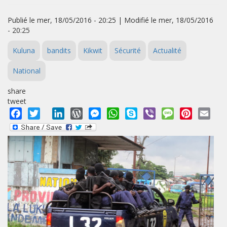
Publié le mer, 18/05/2016 - 20:25 | Modifié le mer, 18/05/2016
- 20:25
Kuluna
bandits
Kikwit
Sécurité
Actualité
National
share
tweet
Facebook
Twitter
LinkedIn
WordPress
Messenger
WhatsApp
Skype
Viber
Message
Pinterest
Emai