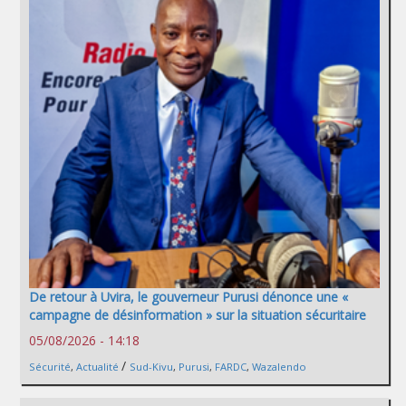
De retour à Uvira, le gouverneur Purusi dénonce une «
campagne de désinformation » sur la situation sécuritaire
05/08/2026 - 14:18
/
Sécurité
,
Actualité
Sud-Kivu
,
Purusi
,
FARDC
,
Wazalendo