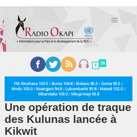
Aller
au
Toggle
contenu
navigation
principal
FM: Kinshasa 103.5 :: Bunia 104.8 :: Bukavu 95.3 :: Goma 95.5 ::
Kindu 103.0 :: Kisangani 94.8 :: Lubumbashi 95.8 :: Matadi 102.0 ::
Mbandaka 103.0 :: Mbuji-mayi 93.8
Une opération de traque
des Kulunas lancée à
Kikwit