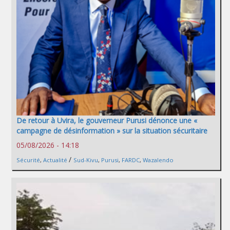
De retour à Uvira, le gouverneur Purusi dénonce une «
campagne de désinformation » sur la situation sécuritaire
05/08/2026 - 14:18
/
Sécurité
,
Actualité
Sud-Kivu
,
Purusi
,
FARDC
,
Wazalendo