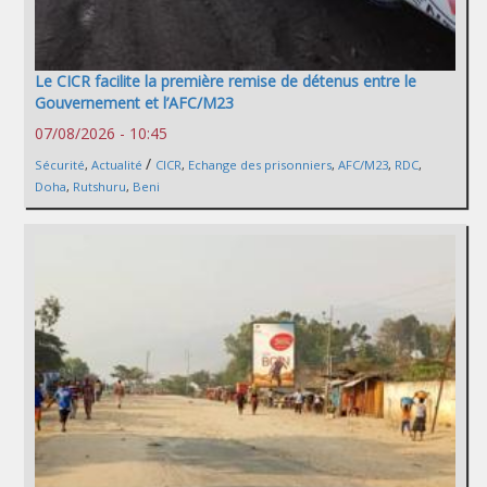
Le CICR facilite la première remise de détenus entre le
Gouvernement et l’AFC/M23
07/08/2026 - 10:45
/
Sécurité
,
Actualité
CICR
,
Echange des prisonniers
,
AFC/M23
,
RDC
,
Doha
,
Rutshuru
,
Beni