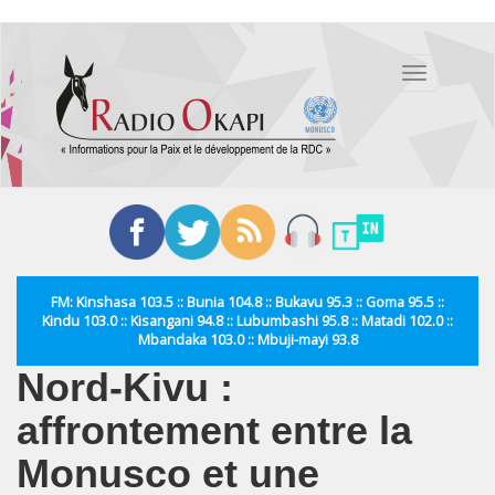
Aller
au
Toggle
contenu
navigation
principal
FM: Kinshasa 103.5 :: Bunia 104.8 :: Bukavu 95.3 :: Goma 95.5 ::
Kindu 103.0 :: Kisangani 94.8 :: Lubumbashi 95.8 :: Matadi 102.0 ::
Mbandaka 103.0 :: Mbuji-mayi 93.8
Nord-Kivu :
affrontement entre la
Monusco et une