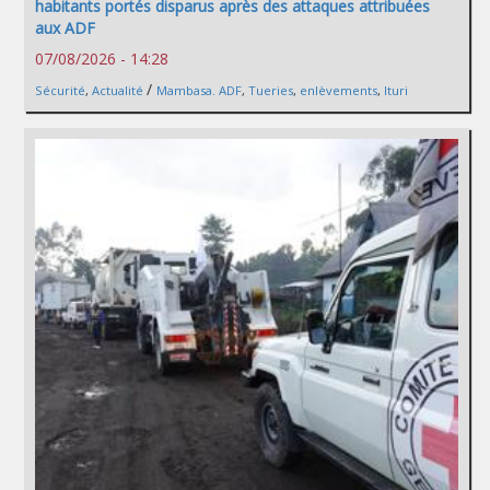
habitants portés disparus après des attaques attribuées
aux ADF
07/08/2026 - 14:28
/
Sécurité
,
Actualité
Mambasa. ADF
,
Tueries
,
enlèvements
,
Ituri