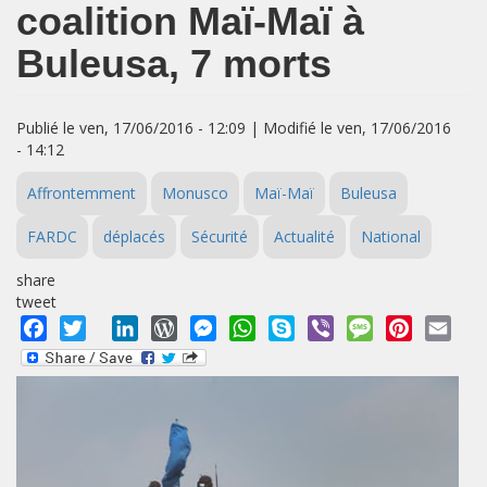
coalition Maï-Maï à
Buleusa, 7 morts
Publié le ven, 17/06/2016 - 12:09 | Modifié le ven, 17/06/2016
- 14:12
Affrontemment
Monusco
Maï-Maï
Buleusa
FARDC
déplacés
Sécurité
Actualité
National
share
tweet
Facebook
Twitter
LinkedIn
WordPress
Messenger
WhatsApp
Skype
Viber
Message
Pinterest
Emai