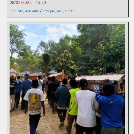
08/08/2026 - 13:23
/
Sécurité
,
Actualité
attaque
,
ADF
,
alerte