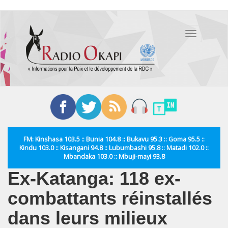
Aller
au
Toggle
contenu
navigation
principal
FM: Kinshasa 103.5 :: Bunia 104.8 :: Bukavu 95.3 :: Goma 95.5 ::
Kindu 103.0 :: Kisangani 94.8 :: Lubumbashi 95.8 :: Matadi 102.0 ::
Mbandaka 103.0 :: Mbuji-mayi 93.8
Ex-Katanga: 118 ex-
combattants réinstallés
dans leurs milieux