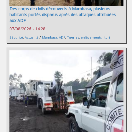
Des corps de civils découverts à Mambasa, plusieurs
habitants portés disparus après des attaques attribuées
aux ADF
07/08/2026 - 14:28
/
Sécurité
,
Actualité
Mambasa. ADF
,
Tueries
,
enlèvements
,
Ituri