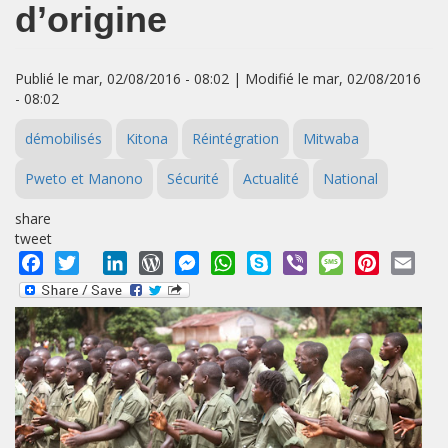
d’origine
Publié le mar, 02/08/2016 - 08:02 | Modifié le mar, 02/08/2016
- 08:02
démobilisés
Kitona
Réintégration
Mitwaba
Pweto et Manono
Sécurité
Actualité
National
share
tweet
Facebook
Twitter
LinkedIn
WordPress
Messenger
WhatsApp
Skype
Viber
Message
Pinterest
Emai