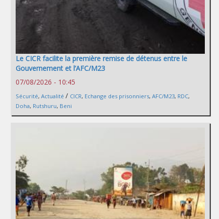
Le CICR facilite la première remise de détenus entre le
Gouvernement et l’AFC/M23
07/08/2026 - 10:45
/
Sécurité
,
Actualité
CICR
,
Echange des prisonniers
,
AFC/M23
,
RDC
,
Doha
,
Rutshuru
,
Beni