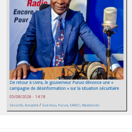
De retour à Uvira, le gouverneur Purusi dénonce une «
campagne de désinformation » sur la situation sécuritaire
05/08/2026 - 14:18
/
Sécurité
,
Actualité
Sud-Kivu
,
Purusi
,
FARDC
,
Wazalendo