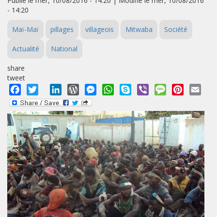
Publié le mer, 10/08/2016 - 14:20 | Modifié le mer, 10/08/2016
- 14:20
Maï-Maï
pillages
villageois
Mitwaba
Société
Actualité
National
share
tweet
Facebook
Twitter
LinkedIn
WordPress
Messenger
WhatsApp
Skype
Viber
Message
Pinterest
Emai