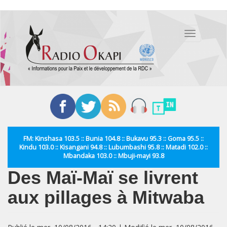
Aller
au
Toggle
contenu
navigation
principal
FM: Kinshasa 103.5 :: Bunia 104.8 :: Bukavu 95.3 :: Goma 95.5 ::
Kindu 103.0 :: Kisangani 94.8 :: Lubumbashi 95.8 :: Matadi 102.0 ::
Mbandaka 103.0 :: Mbuji-mayi 93.8
Des Maï-Maï se livrent
aux pillages à Mitwaba