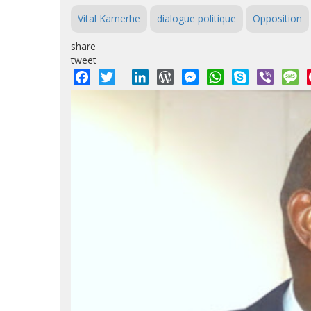
Vital Kamerhe
dialogue politique
Opposition
share
tweet
Facebook
Twitter
LinkedIn
WordPress
Messenger
WhatsApp
Skype
Viber
M