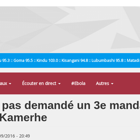
 95.3 :: Goma 95.5 :: Kindu 103.0 :: Kisangani 94.8 :: Lubumbashi 95.8 :: Matad
naux
Écouter en direct
#Ebola
Autres
’a pas demandé un 3e mand
l Kamerhe
/09/2016 - 20:49