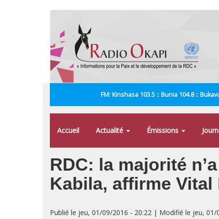
Aller
au
contenu
principal
FM: Kinshasa 103.5 :: Bunia 104.8 :: Bukavu
Accueil
Actualité
Émissions
Jour
RDC: la majorité n
Kabila, affirme Vita
Publié le jeu, 01/09/2016 - 20:22 | Modifié le jeu, 01