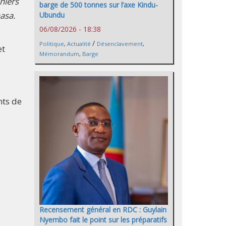
niers
barge de 500 tonnes sur l’axe Kindu-
hasa.
Ubundu
06/08/2026 - 18:38
/
Politique
,
Actualité
Désenclavement
,
et
Mémorandum
,
Barge
nts de
Recensement général en RDC : Guylain
Nyembo fait le point sur les préparatifs