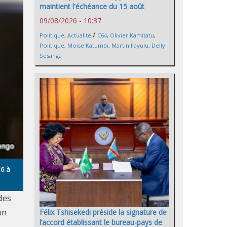
maintient l'échéance du 15 août
09/08/2026 - 10:37
/
Politique
,
Actualité
C64
,
Olivier Kamitatu
,
Politique
,
Moise Katumbi
,
Martin Fayulu
,
Delly
Sesanga
16 à
des
un
Félix Tshisekedi préside la signature de
l’accord établissant le bureau-pays de