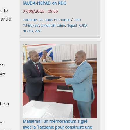
l’AUDA-NEPAD en RDC
s le
07/08/2026 - 09:06
artie
/
Politique
,
Actualité
,
Économie
Félix
Tshisekedi
,
Union africaine
,
Nepad
,
AUDA-
NEPAD
,
RDC
nt
ier
he a
Maniema : un mémorandum signé
ur
avec la Tanzanie pour construire une