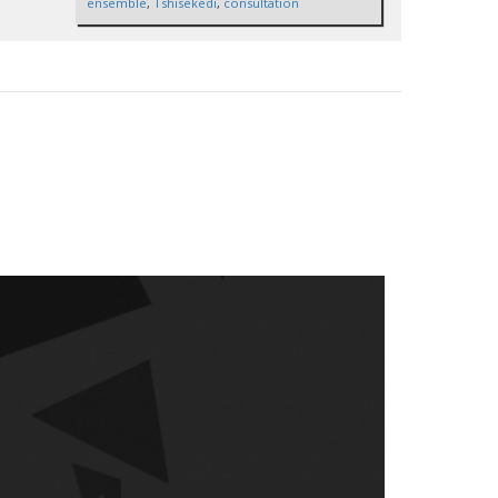
ensemble
,
Tshisekedi
,
consultation