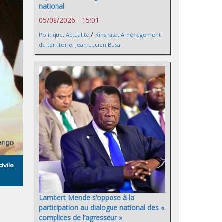
national
05/08/2026 - 15:01
/
Politique
,
Actualité
Kinshasa
,
Aménagement
du territoire
,
Jean Lucien Busa
ivile
Lambert Mende s’oppose à la
participation au dialogue national des «
complices de l’agresseur »