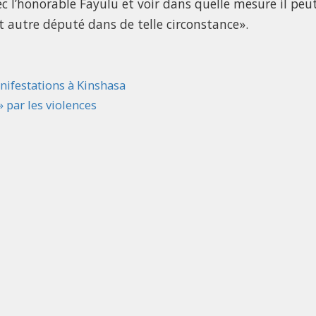
c l’honorable Fayulu et voir dans quelle mesure il peu
 autre député dans de telle circonstance».
nifestations à Kinshasa
 par les violences