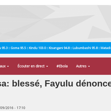
 95.3 :: Goma 95.5 :: Kindu 103.0 :: Kisangani 94.8 :: Lubumbashi 95.8 :: Matad
naux
Écouter en direct
#Ebola
Autres
: blessé, Fayulu dénonce 
/09/2016 - 17:10