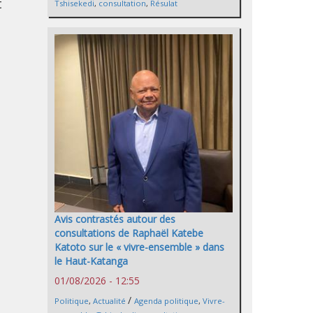
t
Tshisekedi
,
consultation
,
Résulat
Avis contrastés autour des
consultations de Raphaël Katebe
Katoto sur le « vivre-ensemble » dans
le Haut-Katanga
01/08/2026 - 12:55
/
Politique
,
Actualité
Agenda politique
,
Vivre-