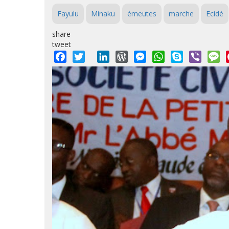
Fayulu
Minaku
émeutes
marche
Ecidé
share
tweet
Facebook
Twitter
LinkedIn
WordPress
Messenger
WhatsApp
Skype
Viber
M