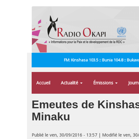
Aller
au
contenu
principal
FM: Kinshasa 103.5 :: Bunia 104.8 :: Bukavu
Accueil
Actualité
Émissions
Jour
Emeutes de Kinshasa
Minaku
Publié le ven, 30/09/2016 - 13:57 | Modifié le ven, 30