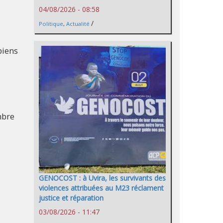
04/08/2026 - 08:58
/
Politique
,
Actualité
biens
mbre
GENOCOST : à Uvira, les survivants des
violences attribuées au M23 réclament
justice et réparation
03/08/2026 - 11:47