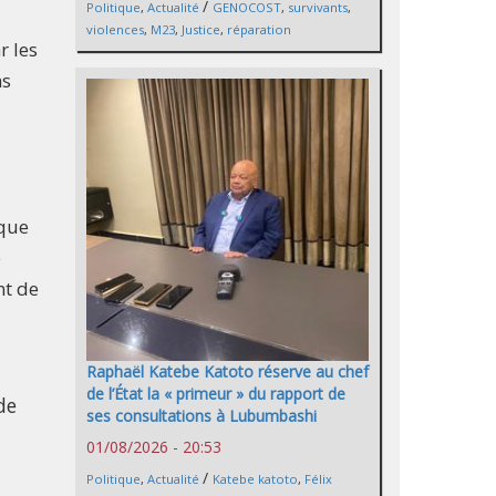
/
Politique
,
Actualité
GENOCOST
,
survivants
,
violences
,
M23
,
Justice
,
réparation
r les
ns
 que
e
nt de
Raphaël Katebe Katoto réserve au chef
de l’État la « primeur » du rapport de
de
ses consultations à Lubumbashi
01/08/2026 - 20:53
/
Politique
,
Actualité
Katebe katoto
,
Félix