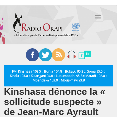
Aller
au
Toggle
contenu
navigation
principal
FM: Kinshasa 103.5 :: Bunia 104.8 :: Bukavu 95.3 :: Goma 95.5 ::
Kindu 103.0 :: Kisangani 94.8 :: Lubumbashi 95.8 :: Matadi 102.0 ::
Mbandaka 103.0 :: Mbuji-mayi 93.8
Kinshasa dénonce la «
sollicitude suspecte »
de Jean-Marc Ayrault