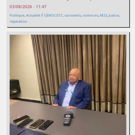
03/08/2026 - 11:47
/
Politique
,
Actualité
GENOCOST
,
survivants
,
violences
,
M23
,
Justice
,
réparation