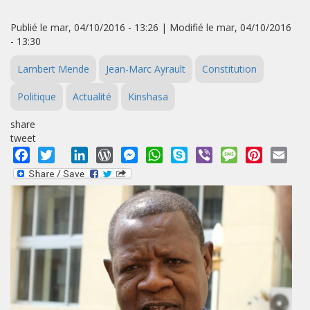
Publié le mar, 04/10/2016 - 13:26 | Modifié le mar, 04/10/2016
- 13:30
Lambert Mende
Jean-Marc Ayrault
Constitution
Politique
Actualité
Kinshasa
share
tweet
Facebook
Twitter
LinkedIn
WordPress
Messenger
WhatsApp
Skype
Viber
Message
Pinterest
Emai