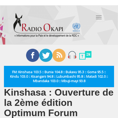
Aller
au
Toggle
contenu
navigation
principal
FM: Kinshasa 103.5 :: Bunia 104.8 :: Bukavu 95.3 :: Goma 95.5 ::
Kindu 103.0 :: Kisangani 94.8 :: Lubumbashi 95.8 :: Matadi 102.0 ::
Mbandaka 103.0 :: Mbuji-mayi 93.8
Kinshasa : Ouverture de
la 2ème édition
Optimum Forum