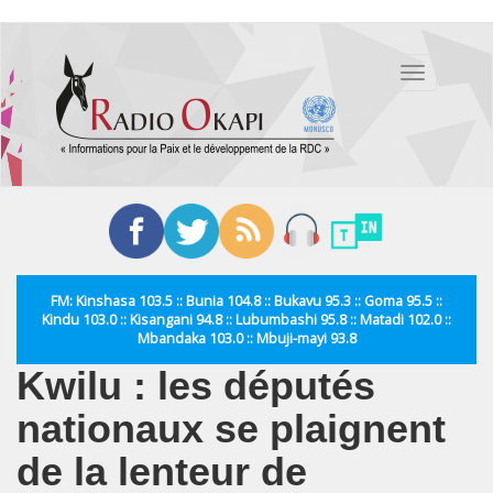
Aller
au
Toggle
contenu
navigation
principal
FM: Kinshasa 103.5 :: Bunia 104.8 :: Bukavu 95.3 :: Goma 95.5 ::
Kindu 103.0 :: Kisangani 94.8 :: Lubumbashi 95.8 :: Matadi 102.0 ::
Mbandaka 103.0 :: Mbuji-mayi 93.8
Kwilu : les députés
nationaux se plaignent
de la lenteur de