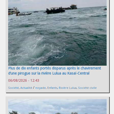
Plus de dix enfants portés disparus après le chavirement
d’une pirogue sur la rivière Lulua au Kasaï-Central
06/08/2026 - 12:43
/
Société
,
Actualité
noyade
,
Enfants
,
Rivière Lulua
,
Société civile