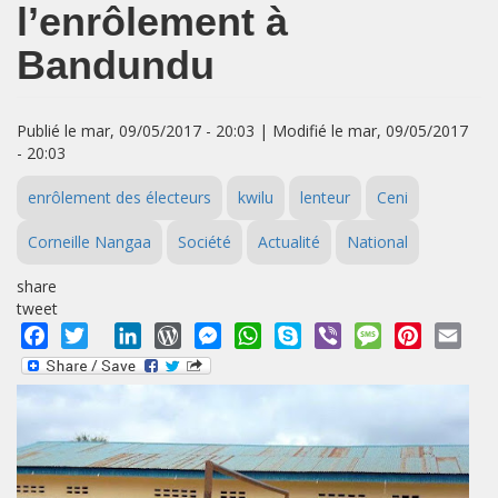
l’enrôlement à
Bandundu
Publié le mar, 09/05/2017 - 20:03 | Modifié le mar, 09/05/2017
- 20:03
enrôlement des électeurs
kwilu
lenteur
Ceni
Corneille Nangaa
Société
Actualité
National
share
tweet
Facebook
Twitter
LinkedIn
WordPress
Messenger
WhatsApp
Skype
Viber
Message
Pinterest
Emai