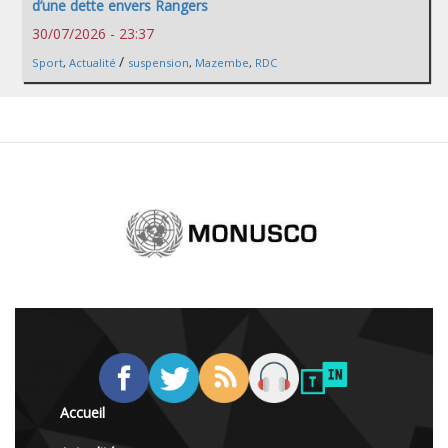
d’une dette envers Rangers
30/07/2026 - 23:37
/
Sport
,
Actualité
suspension
,
Mazembe
,
RDC
Accueil