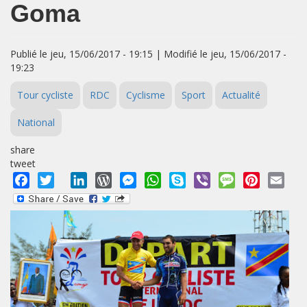
Goma
Publié le jeu, 15/06/2017 - 19:15 | Modifié le jeu, 15/06/2017 -
19:23
Tour cycliste
RDC
Cyclisme
Sport
Actualité
National
share
tweet
Facebook
Twitter
LinkedIn
WordPress
Messenger
WhatsApp
Skype
Viber
Message
Pinterest
Emai