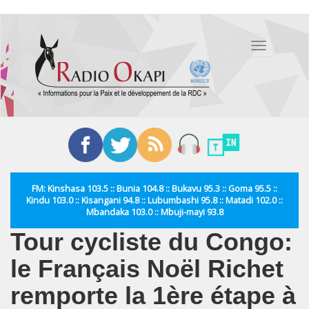
Aller
au
Toggle
contenu
navigation
principal
FM: Kinshasa 103.5 :: Bunia 104.8 :: Bukavu 95.3 :: Goma 95.5 ::
Kindu 103.0 :: Kisangani 94.8 :: Lubumbashi 95.8 :: Matadi 102.0 ::
Mbandaka 103.0 :: Mbuji-mayi 93.8
Tour cycliste du Congo:
le Français Noël Richet
remporte la 1ère étape à