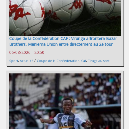
Coupe de la Confédération CAF : Virunga affrontera Bazar
Brothers, Maniema Union entre directement au 2e tour
06/08/2026 - 20:50
/
Sport
,
Actualité
Coupe de la Confédération
,
Caf
,
Tirage au sort