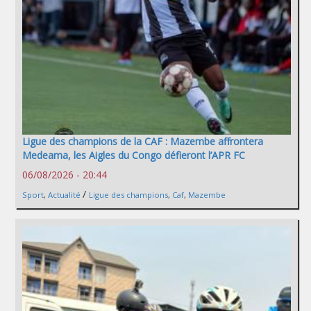
Ligue des champions de la CAF : Mazembe affrontera
Medeama, les Aigles du Congo défieront l’APR FC
06/08/2026 - 20:44
/
Sport
,
Actualité
Ligue des champions
,
Caf
,
Mazembe