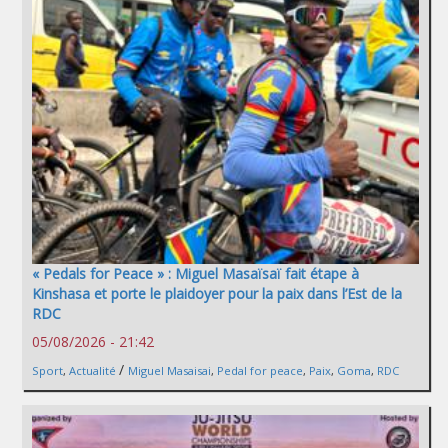
« Pedals for Peace » : Miguel Masaïsaï fait étape à
Kinshasa et porte le plaidoyer pour la paix dans l’Est de la
RDC
05/08/2026 - 21:42
/
Sport
,
Actualité
Miguel Masaisai
,
Pedal for peace
,
Paix
,
Goma
,
RDC