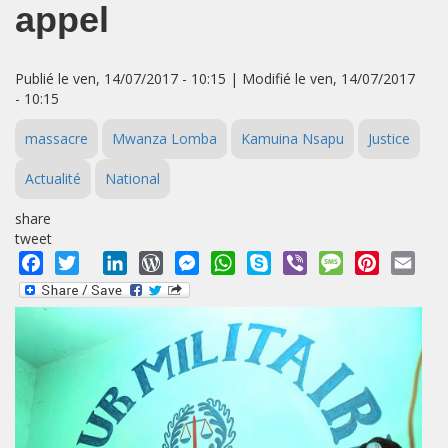
appel
Publié le ven, 14/07/2017 - 10:15 | Modifié le ven, 14/07/2017
- 10:15
massacre
Mwanza Lomba
Kamuina Nsapu
Justice
Actualité
National
share
tweet
Facebook
Twitter
LinkedIn
WordPress
Messenger
WhatsApp
Skype
Viber
Message
Pinterest
Emai