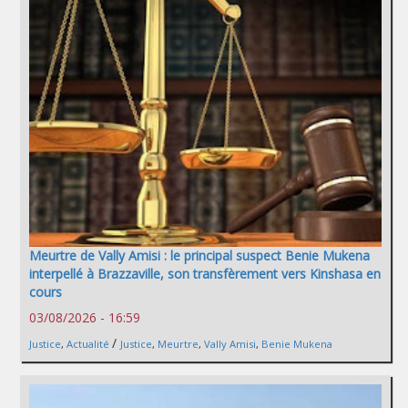
Meurtre de Vally Amisi : le principal suspect Benie Mukena
interpellé à Brazzaville, son transfèrement vers Kinshasa en
cours
03/08/2026 - 16:59
/
Justice
,
Actualité
Justice
,
Meurtre
,
Vally Amisi
,
Benie Mukena