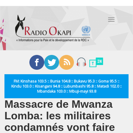
Aller
au
Toggle
contenu
navigation
principal
FM: Kinshasa 103.5 :: Bunia 104.8 :: Bukavu 95.3 :: Goma 95.5 ::
Kindu 103.0 :: Kisangani 94.8 :: Lubumbashi 95.8 :: Matadi 102.0 ::
Mbandaka 103.0 :: Mbuji-mayi 93.8
Massacre de Mwanza
Lomba: les militaires
condamnés vont faire