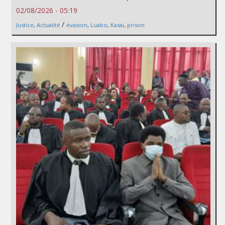
02/08/2026 - 05:19
/
Justice
,
Actualité
évasion
,
Luabo
,
Kasaï
,
prison