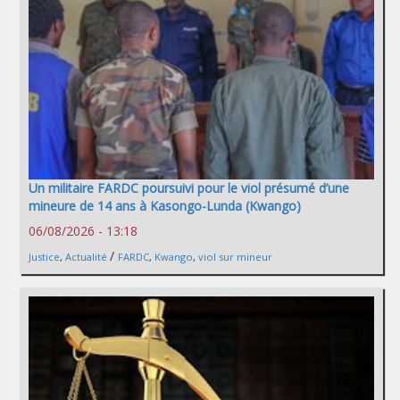
Un militaire FARDC poursuivi pour le viol présumé d’une
mineure de 14 ans à Kasongo-Lunda (Kwango)
06/08/2026 - 13:18
/
Justice
,
Actualité
FARDC
,
Kwango
,
viol sur mineur