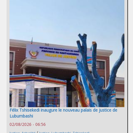
Félix Tshisekedi inaugure le nouveau palais de justice de
Lubumbashi
02/08/2026 - 06:56
/
Justice
,
Actualité
Justice
,
Lubumbashi
,
Tshisekedi