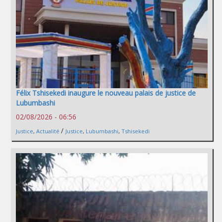
Félix Tshisekedi inaugure le nouveau palais de justice de
Lubumbashi
02/08/2026 - 06:56
/
Justice
,
Actualité
Justice
,
Lubumbashi
,
Tshisekedi