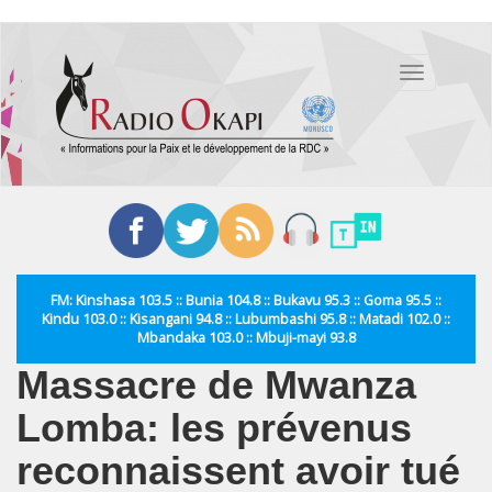
Aller
au
Toggle
contenu
navigation
principal
FM: Kinshasa 103.5 :: Bunia 104.8 :: Bukavu 95.3 :: Goma 95.5 ::
Kindu 103.0 :: Kisangani 94.8 :: Lubumbashi 95.8 :: Matadi 102.0 ::
Mbandaka 103.0 :: Mbuji-mayi 93.8
Massacre de Mwanza
Lomba: les prévenus
reconnaissent avoir tué