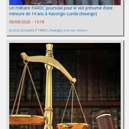
Un militaire FARDC poursuivi pour le viol présumé d’une
mineure de 14 ans à Kasongo-Lunda (Kwango)
06/08/2026 - 13:18
/
Justice
,
Actualité
FARDC
,
Kwango
,
viol sur mineur