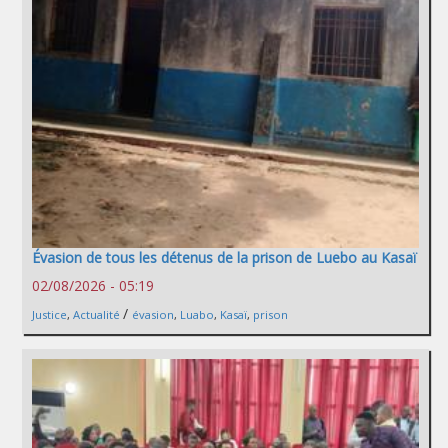
Évasion de tous les détenus de la prison de Luebo au Kasaï
02/08/2026 - 05:19
/
Justice
,
Actualité
évasion
,
Luabo
,
Kasaï
,
prison