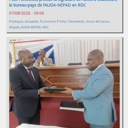
le bureau-pays de l’AUDA-NEPAD en RDC
07/08/2026 - 09:06
/
Politique
,
Actualité
,
Économie
Félix Tshisekedi
,
Union africaine
,
Nepad
,
AUDA-NEPAD
,
RDC