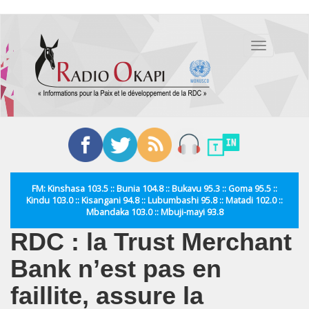
Aller
au
Toggle
contenu
navigation
principal
FM: Kinshasa 103.5 :: Bunia 104.8 :: Bukavu 95.3 :: Goma 95.5 ::
Kindu 103.0 :: Kisangani 94.8 :: Lubumbashi 95.8 :: Matadi 102.0 ::
Mbandaka 103.0 :: Mbuji-mayi 93.8
RDC : la Trust Merchant
Bank n’est pas en
faillite, assure la