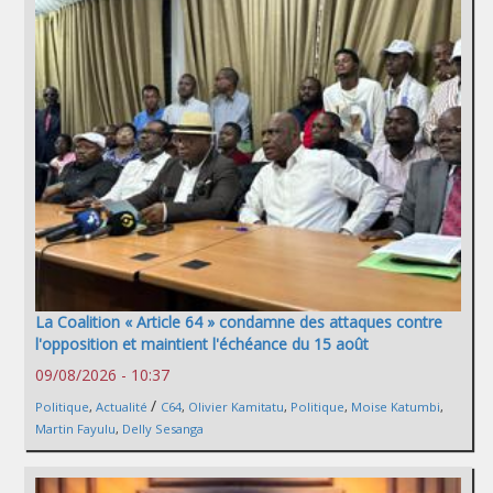
La Coalition « Article 64 » condamne des attaques contre
l'opposition et maintient l'échéance du 15 août
09/08/2026 - 10:37
/
Politique
,
Actualité
C64
,
Olivier Kamitatu
,
Politique
,
Moise Katumbi
,
Martin Fayulu
,
Delly Sesanga