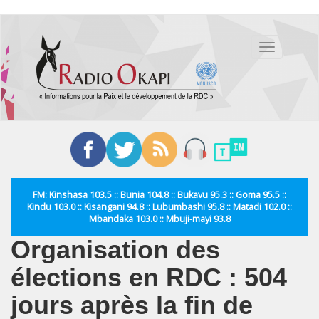
Aller
au
Toggle
contenu
navigation
principal
FM: Kinshasa 103.5 :: Bunia 104.8 :: Bukavu 95.3 :: Goma 95.5 ::
Kindu 103.0 :: Kisangani 94.8 :: Lubumbashi 95.8 :: Matadi 102.0 ::
Mbandaka 103.0 :: Mbuji-mayi 93.8
Organisation des
élections en RDC : 504
jours après la fin de