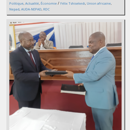
/
Politique
,
Actualité
,
Économie
Félix Tshisekedi
,
Union africaine
,
Nepad
,
AUDA-NEPAD
,
RDC