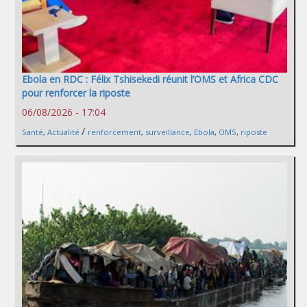
Ebola en RDC : Félix Tshisekedi réunit l’OMS et Africa CDC
pour renforcer la riposte
06/08/2026 - 17:04
/
Santé
,
Actualité
renforcement
,
surveillance
,
Ebola
,
OMS
,
riposte