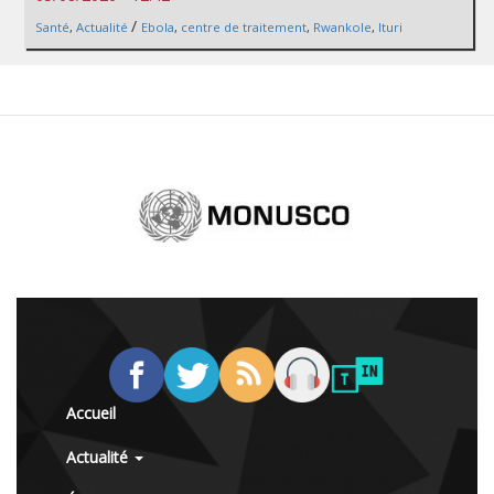
/
Santé
,
Actualité
Ebola
,
centre de traitement
,
Rwankole
,
Ituri
Accueil
Actualité