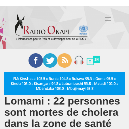
Aller
au
Toggle
contenu
navigation
principal
FM: Kinshasa 103.5 :: Bunia 104.8 :: Bukavu 95.3 :: Goma 95.5 ::
Kindu 103.0 :: Kisangani 94.8 :: Lubumbashi 95.8 :: Matadi 102.0 ::
Mbandaka 103.0 :: Mbuji-mayi 93.8
Lomami : 22 personnes
sont mortes de cholera
dans la zone de santé