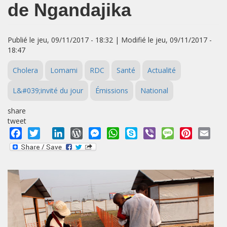
de Ngandajika
Publié le jeu, 09/11/2017 - 18:32 | Modifié le jeu, 09/11/2017 -
18:47
Cholera
Lomami
RDC
Santé
Actualité
L&#039;invité du jour
Émissions
National
share
tweet
Facebook
Twitter
LinkedIn
WordPress
Messenger
WhatsApp
Skype
Viber
Message
Pinterest
Emai