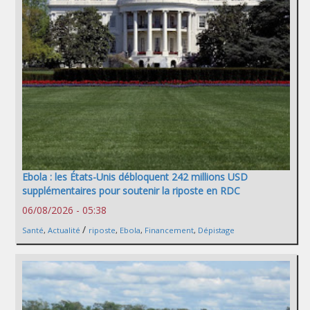
Ebola : les États-Unis débloquent 242 millions USD
supplémentaires pour soutenir la riposte en RDC
06/08/2026 - 05:38
/
Santé
,
Actualité
riposte
,
Ebola
,
Financement
,
Dépistage