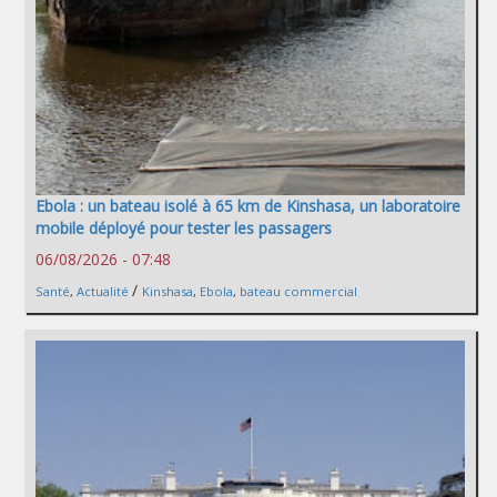
Ebola : un bateau isolé à 65 km de Kinshasa, un laboratoire
mobile déployé pour tester les passagers
06/08/2026 - 07:48
/
Santé
,
Actualité
Kinshasa
,
Ebola
,
bateau commercial