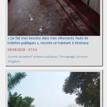
« J’ai fait mes besoins dans mes vêtements faute de
toilettes publiques », raconte un habitant à Kinshasa
08/08/2026 - 07:54
/
Société
,
Actualité
toilettes publiques
,
Témoignage
,
Services
d'hygiène