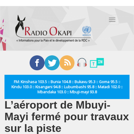
Aller
au
Toggle
contenu
navigation
principal
FM: Kinshasa 103.5 :: Bunia 104.8 :: Bukavu 95.3 :: Goma 95.5 ::
Kindu 103.0 :: Kisangani 94.8 :: Lubumbashi 95.8 :: Matadi 102.0 ::
Mbandaka 103.0 :: Mbuji-mayi 93.8
L’aéroport de Mbuyi-
Mayi fermé pour travaux
sur la piste