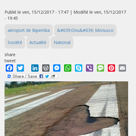
Publié le ven, 15/12/2017 - 17:47 | Modifié le ven, 15/12/2017
- 19:45
aéroport de Bipemba
&#039;Onu&#039; Monusco
Société
Actualité
National
share
tweet
Facebook
Twitter
LinkedIn
WordPress
Messenger
WhatsApp
Skype
Viber
Message
Pinterest
Emai