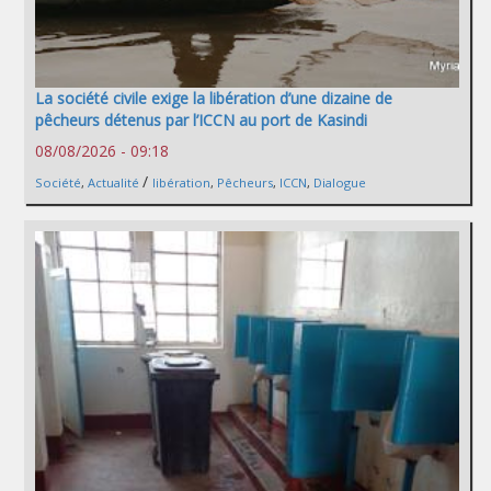
La société civile exige la libération d’une dizaine de
pêcheurs détenus par l’ICCN au port de Kasindi
08/08/2026 - 09:18
/
Société
,
Actualité
libération
,
Pêcheurs
,
ICCN
,
Dialogue