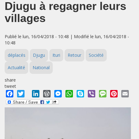
Djugu à regagner leurs
villages
Publié le lun, 16/04/2018 - 10:48 | Modifié le lun, 16/04/2018 -
10:48
déplacés
Djugu
Ituri
Retour
Société
Actualité
National
share
tweet
Facebook
Twitter
LinkedIn
WordPress
Messenger
WhatsApp
Skype
Viber
Message
Pinterest
Emai