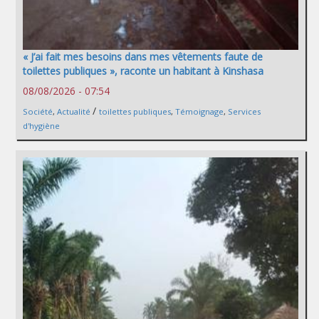
« J’ai fait mes besoins dans mes vêtements faute de
toilettes publiques », raconte un habitant à Kinshasa
08/08/2026 - 07:54
/
Société
,
Actualité
toilettes publiques
,
Témoignage
,
Services
d'hygiène