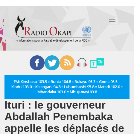
Aller
au
Toggle
contenu
navigation
principal
FM: Kinshasa 103.5 :: Bunia 104.8 :: Bukavu 95.3 :: Goma 95.5 ::
Kindu 103.0 :: Kisangani 94.8 :: Lubumbashi 95.8 :: Matadi 102.0 ::
Mbandaka 103.0 :: Mbuji-mayi 93.8
Ituri : le gouverneur
Abdallah Penembaka
appelle les déplacés de