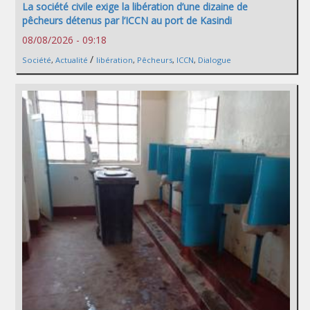
La société civile exige la libération d’une dizaine de
pêcheurs détenus par l’ICCN au port de Kasindi
08/08/2026 - 09:18
/
Société
,
Actualité
libération
,
Pêcheurs
,
ICCN
,
Dialogue