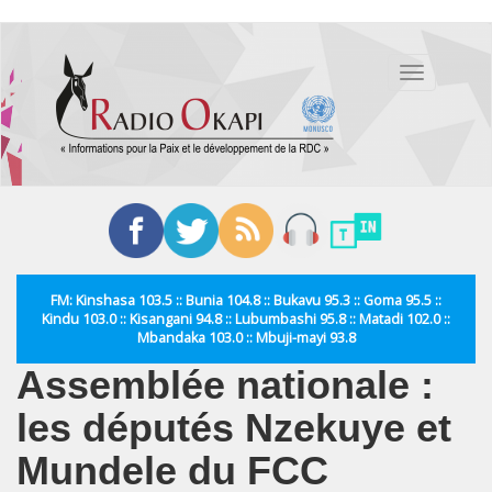
Aller
au
Toggle
contenu
navigation
principal
FM: Kinshasa 103.5 :: Bunia 104.8 :: Bukavu 95.3 :: Goma 95.5 ::
Kindu 103.0 :: Kisangani 94.8 :: Lubumbashi 95.8 :: Matadi 102.0 ::
Mbandaka 103.0 :: Mbuji-mayi 93.8
Assemblée nationale :
les députés Nzekuye et
Mundele du FCC