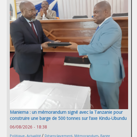
Maniema : un mémorandum signé avec la Tanzanie pour
construire une barge de 500 tonnes sur l’axe Kindu-Ubundu
06/08/2026 - 18:38
/
Politique
,
Actualité
Désenclavement
,
Mémorandum
,
Barge