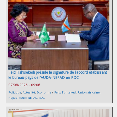
Félix Tshisekedi préside la signature de l’accord établissant
le bureau-pays de l’AUDA-NEPAD en RDC
07/08/2026 - 09:06
/
Politique
,
Actualité
,
Économie
Félix Tshisekedi
,
Union africaine
,
Nepad
,
AUDA-NEPAD
,
RDC