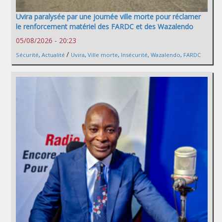
Uvira paralysée par une journée ville morte pour réclamer
le renforcement matériel des FARDC et des Wazalendo
05/08/2026 - 20:23
/
Sécurité
,
Actualité
Uvira
,
Ville morte
,
Insécurité
,
Wazalendo
,
FARDC