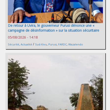
De retour à Uvira, le gouverneur Purusi dénonce une «
campagne de désinformation » sur la situation sécuritaire
05/08/2026 - 14:18
/
Sécurité
,
Actualité
Sud-Kivu
,
Purusi
,
FARDC
,
Wazalendo