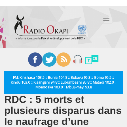
Aller
au
Toggle
contenu
navigation
principal
FM: Kinshasa 103.5 :: Bunia 104.8 :: Bukavu 95.3 :: Goma 95.5 ::
Kindu 103.0 :: Kisangani 94.8 :: Lubumbashi 95.8 :: Matadi 102.0 ::
Mbandaka 103.0 :: Mbuji-mayi 93.8
RDC : 5 morts et
plusieurs disparus dans
le naufrage d’une