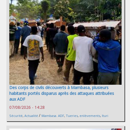
Des corps de civils découverts à Mambasa, plusieurs
habitants portés disparus après des attaques attribuées
aux ADF
07/08/2026 - 14:28
/
Sécurité
,
Actualité
Mambasa. ADF
,
Tueries
,
enlèvements
,
Ituri