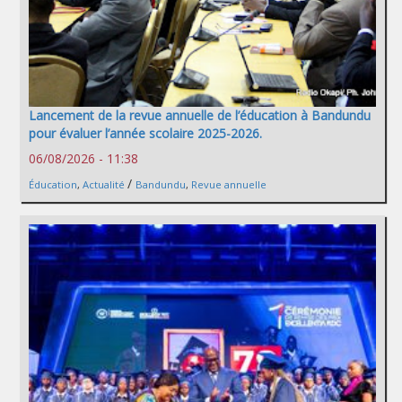
Lancement de la revue annuelle de l’éducation à Bandundu
pour évaluer l’année scolaire 2025-2026.
06/08/2026 - 11:38
/
Éducation
,
Actualité
Bandundu
,
Revue annuelle