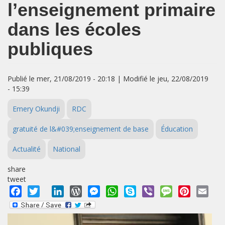
l’enseignement primaire
dans les écoles
publiques
Publié le mer, 21/08/2019 - 20:18 | Modifié le jeu, 22/08/2019
- 15:39
Emery Okundji
RDC
gratuité de l&#039;enseignement de base
Éducation
Actualité
National
share
tweet
Facebook
Twitter
LinkedIn
WordPress
Messenger
WhatsApp
Skype
Viber
Message
Pinterest
Emai