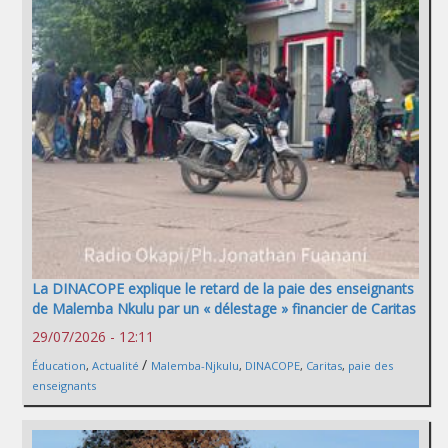
La DINACOPE explique le retard de la paie des enseignants
de Malemba Nkulu par un « délestage » financier de Caritas
29/07/2026 - 12:11
/
Éducation
,
Actualité
Malemba-Njkulu
,
DINACOPE
,
Caritas
,
paie des
enseignants