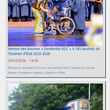
Remise des bourses « Excellentia RDC » à 185 lauréats de
l'Examen d'État 2025-2026
29/07/2026 - 14:18
/
Éducation
,
Actualité
bourse excellentia
,
Félix Tshisekedi
,
Denise
Nyaker
,
Fondation Nyakeru
,
Diplôme d’Etat