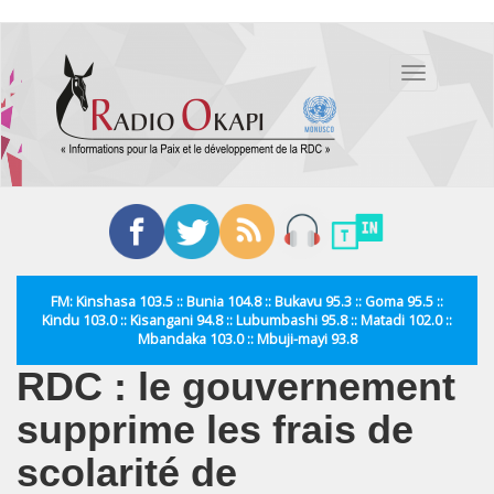
Aller
au
Toggle
contenu
navigation
principal
FM: Kinshasa 103.5 :: Bunia 104.8 :: Bukavu 95.3 :: Goma 95.5 ::
Kindu 103.0 :: Kisangani 94.8 :: Lubumbashi 95.8 :: Matadi 102.0 ::
Mbandaka 103.0 :: Mbuji-mayi 93.8
RDC : le gouvernement
supprime les frais de
scolarité de