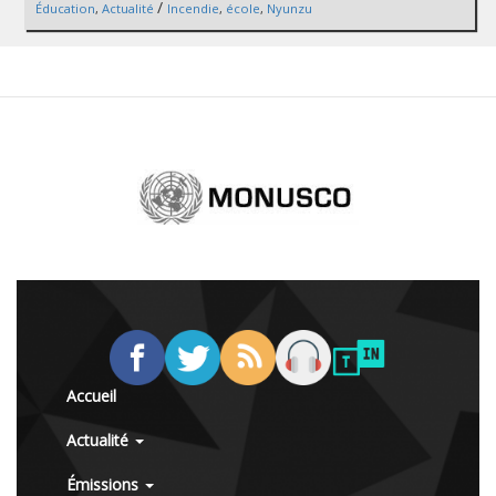
/
Éducation
,
Actualité
Incendie
,
école
,
Nyunzu
Accueil
Actualité
Émissions