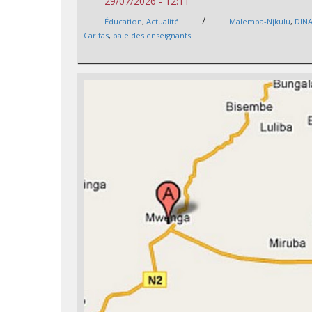
29/07/2026 - 12:11
/
Éducation
,
Actualité
Malemba-Njkulu
,
DIN
Caritas
,
paie des enseignants