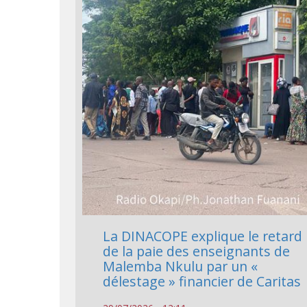
La DINACOPE explique le retard
de la paie des enseignants de
Malemba Nkulu par un «
délestage » financier de Caritas