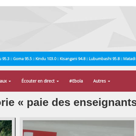
 95.3 :: Goma 95.5 :: Kindu 103.0 :: Kisangani 94.8 :: Lubumbashi 95.8 :: Matad
naux
Écouter en direct
#Ebola
Autres
orie « paie des enseignant