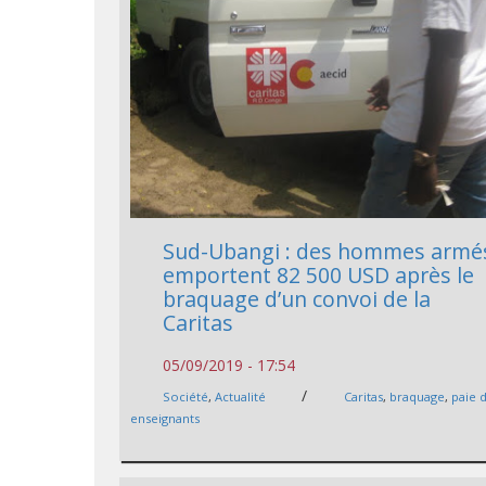
Sud-Ubangi : des hommes armé
emportent 82 500 USD après le
braquage d’un convoi de la
Caritas
05/09/2019 - 17:54
/
Société
,
Actualité
Caritas
,
braquage
,
paie 
enseignants