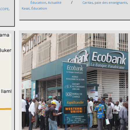
/
Éducation
,
Actualité
Caritas
,
paie des enseignants
,
Kasaï
,
Éducation
ACOPE
,