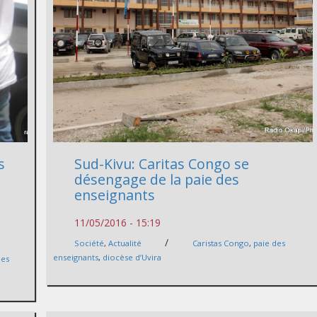
s
Sud-Kivu: Caritas Congo se
désengage de la paie des
enseignants
11/05/2016 - 15:19
/
Société
,
Actualité
Caristas Congo
,
paie des
enseignants
,
diocèse d’Uvira
des