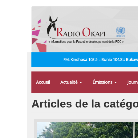
Aller
au
contenu
principal
FM: Kinshasa 103.5 :: Bunia 104.8 :: Bukavu
Accueil
Actualité
Émissions
Jour
Articles de la catég