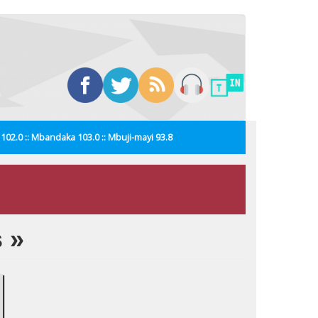
i 102.0 :: Mbandaka 103.0 :: Mbuji-mayi 93.8
s »