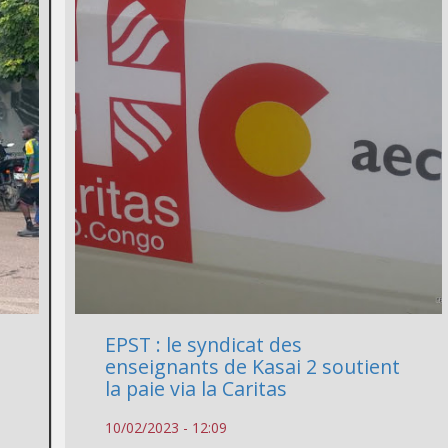
EPST : le syndicat des
enseignants de Kasai 2 soutient
la paie via la Caritas
10/02/2023 - 12:09