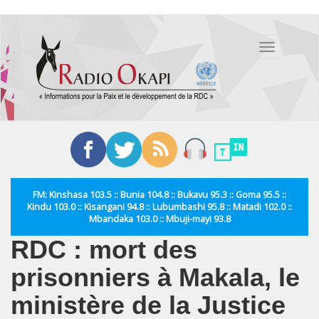
Aller
au
Toggle
contenu
navigation
principal
FM: Kinshasa 103.5 :: Bunia 104.8 :: Bukavu 95.3 :: Goma 95.5 ::
Kindu 103.0 :: Kisangani 94.8 :: Lubumbashi 95.8 :: Matadi 102.0 ::
Mbandaka 103.0 :: Mbuji-mayi 93.8
RDC : mort des
prisonniers à Makala, le
ministère de la Justice