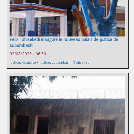
Félix Tshisekedi inaugure le nouveau palais de justice de
Lubumbashi
02/08/2026 - 06:56
/
Justice
,
Actualité
Justice
,
Lubumbashi
,
Tshisekedi