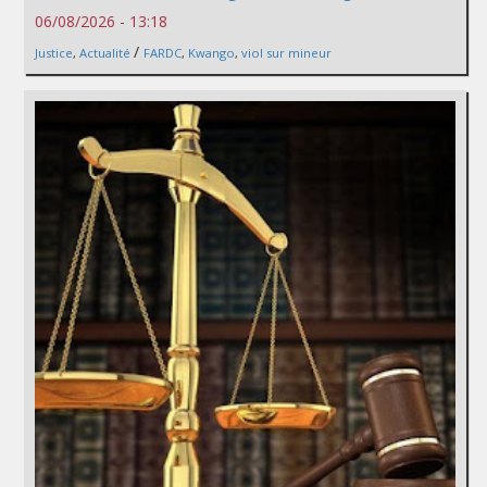
06/08/2026 - 13:18
/
Justice
,
Actualité
FARDC
,
Kwango
,
viol sur mineur