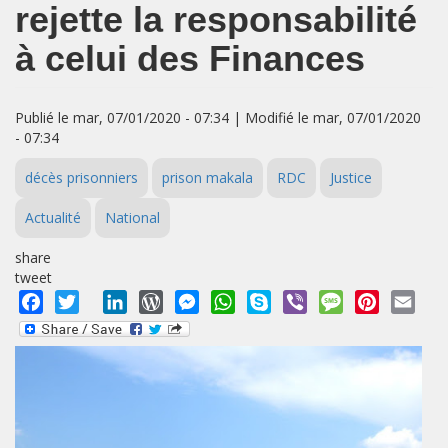
rejette la responsabilité
à celui des Finances
Publié le mar, 07/01/2020 - 07:34 | Modifié le mar, 07/01/2020
- 07:34
décès prisonniers
prison makala
RDC
Justice
Actualité
National
share
tweet
Facebook
Twitter
LinkedIn
WordPress
Messenger
WhatsApp
Skype
Viber
Message
Pinterest
Emai