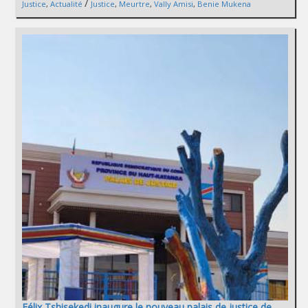
/
Justice
,
Actualité
Justice
,
Meurtre
,
Vally Amisi
,
Benie Mukena
Félix Tshisekedi inaugure le nouveau palais de justice de