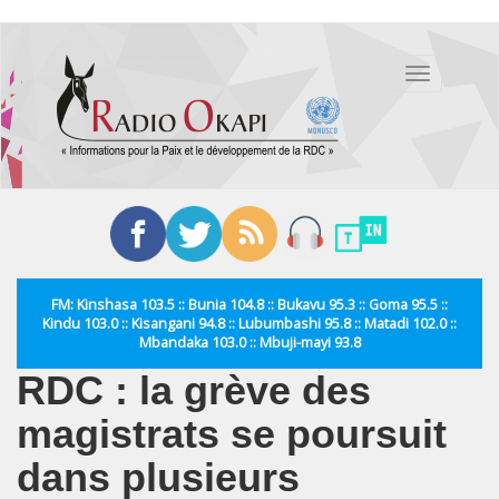
Aller
au
Toggle
contenu
navigation
principal
FM: Kinshasa 103.5 :: Bunia 104.8 :: Bukavu 95.3 :: Goma 95.5 ::
Kindu 103.0 :: Kisangani 94.8 :: Lubumbashi 95.8 :: Matadi 102.0 ::
Mbandaka 103.0 :: Mbuji-mayi 93.8
RDC : la grève des
magistrats se poursuit
dans plusieurs