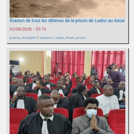
Évasion de tous les détenus de la prison de Luebo au Kasaï
02/08/2026 - 05:19
/
Justice
,
Actualité
évasion
,
Luabo
,
Kasaï
,
prison