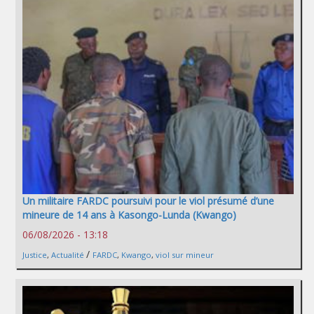
Un militaire FARDC poursuivi pour le viol présumé d’une
mineure de 14 ans à Kasongo-Lunda (Kwango)
06/08/2026 - 13:18
/
Justice
,
Actualité
FARDC
,
Kwango
,
viol sur mineur