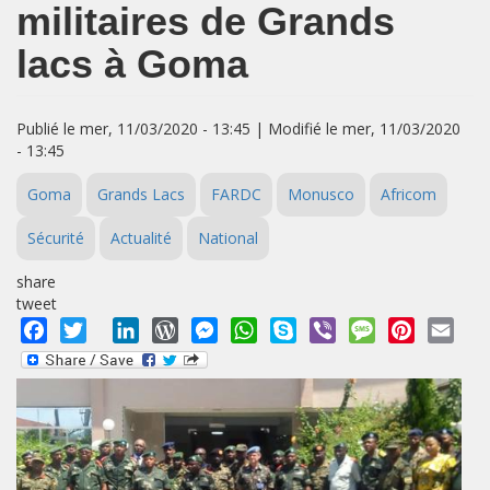
militaires de Grands
lacs à Goma
Publié le mer, 11/03/2020 - 13:45 | Modifié le mer, 11/03/2020
- 13:45
Goma
Grands Lacs
FARDC
Monusco
Africom
Sécurité
Actualité
National
share
tweet
Facebook
Twitter
LinkedIn
WordPress
Messenger
WhatsApp
Skype
Viber
Message
Pinterest
Emai