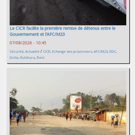
Le CICR facilite la première remise de détenus entre le
Gouvernement et l’AFC/M23
07/08/2026 - 10:45
/
Sécurité
,
Actualité
CICR
,
Echange des prisonniers
,
AFC/M23
,
RDC
,
Doha
,
Rutshuru
,
Beni