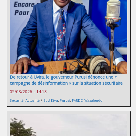
De retour à Uvira, le gouverneur Purusi dénonce une «
campagne de désinformation » sur la situation sécuritaire
05/08/2026 - 14:18
/
Sécurité
,
Actualité
Sud-Kivu
,
Purusi
,
FARDC
,
Wazalendo