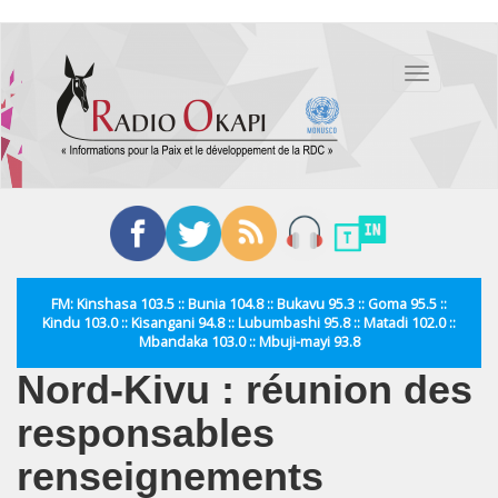
Aller
au
Toggle
contenu
navigation
principal
FM: Kinshasa 103.5 :: Bunia 104.8 :: Bukavu 95.3 :: Goma 95.5 ::
Kindu 103.0 :: Kisangani 94.8 :: Lubumbashi 95.8 :: Matadi 102.0 ::
Mbandaka 103.0 :: Mbuji-mayi 93.8
Nord-Kivu : réunion des
responsables
renseignements