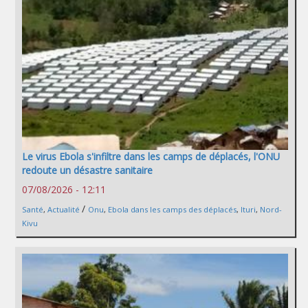
Le virus Ebola s'infiltre dans les camps de déplacés, l'ONU
redoute un désastre sanitaire
07/08/2026 - 12:11
/
Santé
,
Actualité
Onu
,
Ebola dans les camps des déplacés
,
Ituri
,
Nord-
Kivu