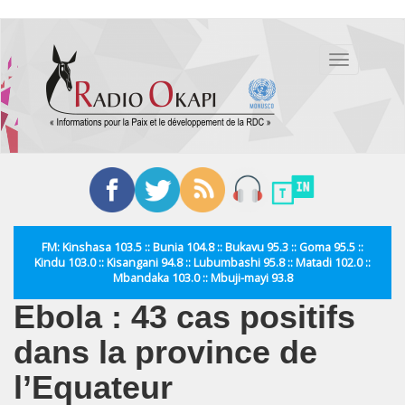
Aller
au
Toggle
contenu
navigation
principal
FM: Kinshasa 103.5 :: Bunia 104.8 :: Bukavu 95.3 :: Goma 95.5 ::
Kindu 103.0 :: Kisangani 94.8 :: Lubumbashi 95.8 :: Matadi 102.0 ::
Mbandaka 103.0 :: Mbuji-mayi 93.8
Ebola : 43 cas positifs
dans la province de
l’Equateur