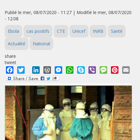
Publié le mer, 08/07/2020 - 11:27 | Modifié le mer, 08/07/2020
- 12:08
Ebola
cas positifs
CTE
Unicef
INRB
Santé
Actualité
National
share
tweet
Facebook
Twitter
LinkedIn
WordPress
Messenger
WhatsApp
Skype
Viber
Message
Pinterest
Emai