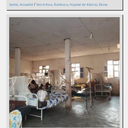
/
Santé
,
Actualité
Nord-Kivu
,
Rutshuru
,
Hopital de Kibirizi
,
Ebola