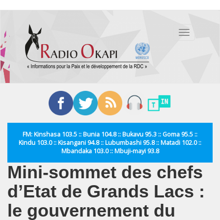
Aller
au
Toggle
contenu
navigation
principal
FM: Kinshasa 103.5 :: Bunia 104.8 :: Bukavu 95.3 :: Goma 95.5 ::
Kindu 103.0 :: Kisangani 94.8 :: Lubumbashi 95.8 :: Matadi 102.0 ::
Mbandaka 103.0 :: Mbuji-mayi 93.8
Mini-sommet des chefs
d’Etat de Grands Lacs :
le gouvernement du