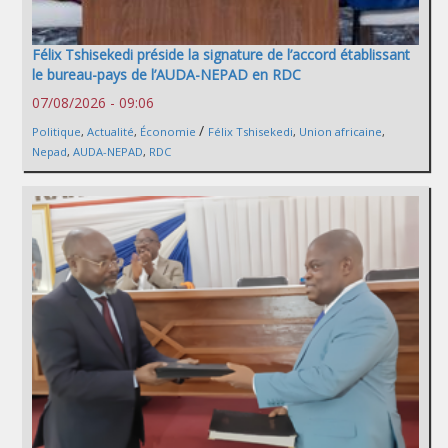
Félix Tshisekedi préside la signature de l’accord établissant
le bureau-pays de l’AUDA-NEPAD en RDC
07/08/2026 - 09:06
/
Politique
,
Actualité
,
Économie
Félix Tshisekedi
,
Union africaine
,
Nepad
,
AUDA-NEPAD
,
RDC