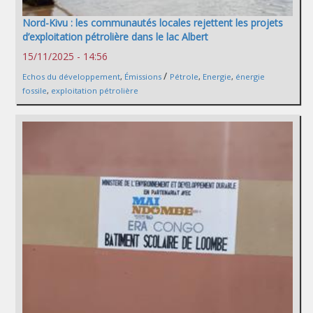
Nord-Kivu : les communautés locales rejettent les projets
d’exploitation pétrolière dans le lac Albert
15/11/2025 - 14:56
/
Echos du développement
,
Émissions
Pétrole
,
Energie
,
énergie
fossile
,
exploitation pétrolière