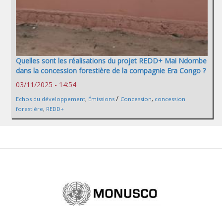
Quelles sont les réalisations du projet REDD+ Mai Ndombe
dans la concession forestière de la compagnie Era Congo ?
03/11/2025 - 14:54
/
Echos du développement
,
Émissions
Concession
,
concession
forestière
,
REDD+