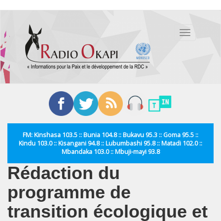
Aller
au
Toggle
contenu
navigation
principal
FM: Kinshasa 103.5 :: Bunia 104.8 :: Bukavu 95.3 :: Goma 95.5 ::
Kindu 103.0 :: Kisangani 94.8 :: Lubumbashi 95.8 :: Matadi 102.0 ::
Mbandaka 103.0 :: Mbuji-mayi 93.8
Rédaction du
programme de
transition écologique et