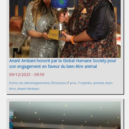
Anant Ambani honoré par la Global Humane Society pour
son engagement en faveur du bien-être animal
09/12/2025 - 09:59
/
Echos du développement
,
Émissions
prix
,
Trophée
,
animal
,
bien-
être
,
Anant Ambani