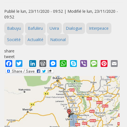
Publié le lun, 23/11/2020 - 09:52 | Modifié le lun, 23/11/2020 -
09:52
Babuyu
Bafuliiru
Uvira
Dialogue
Interpeace
Société
Actualité
National
share
tweet
Facebook
Twitter
LinkedIn
WordPress
Messenger
WhatsApp
Skype
Viber
Message
Pinterest
Emai