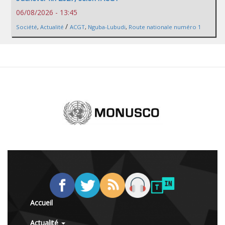
06/08/2026 - 13:45
/
Société
,
Actualité
ACGT
,
Nguba-Lubudi
,
Route nationale numéro 1
Accueil
Actualité