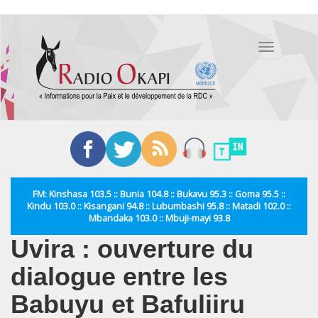
Aller
au
Toggle
contenu
navigation
principal
FM: Kinshasa 103.5 :: Bunia 104.8 :: Bukavu 95.3 :: Goma 95.5 ::
Kindu 103.0 :: Kisangani 94.8 :: Lubumbashi 95.8 :: Matadi 102.0 ::
Mbandaka 103.0 :: Mbuji-mayi 93.8
Uvira : ouverture du
dialogue entre les
Babuyu et Bafuliiru