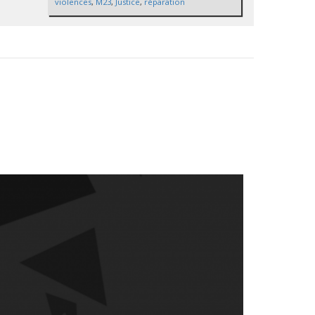
violences
,
M23
,
Justice
,
réparation