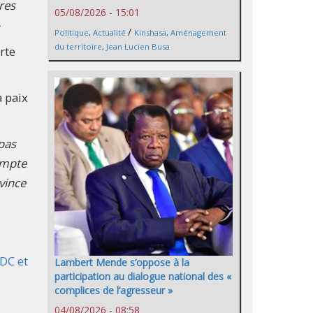
res
05/08/2026 - 15:01
»
/
Politique
,
Actualité
Kinshasa
,
Aménagement
du territoire
,
Jean Lucien Busa
rte
a paix
 pas
compte
vince
DC et
Lambert Mende s’oppose à la
participation au dialogue national des «
complices de l’agresseur »
04/08/2026 - 08:58