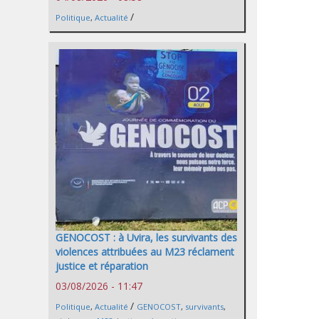
/
Politique
,
Actualité
GENOCOST : à Uvira, les survivants des
violences attribuées au M23 réclament
justice et réparation
03/08/2026 - 11:47
/
Politique
,
Actualité
GENOCOST
,
survivants
,