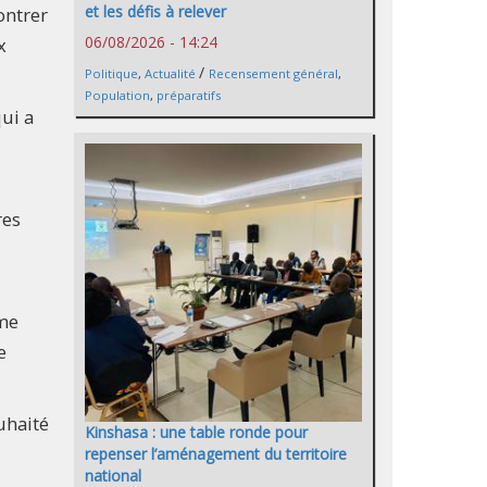
et les défis à relever
ontrer
06/08/2026 - 14:24
x
/
Politique
,
Actualité
Recensement général
,
Population
,
préparatifs
ui a
res
mme
e
uhaité
Kinshasa : une table ronde pour
repenser l’aménagement du territoire
national