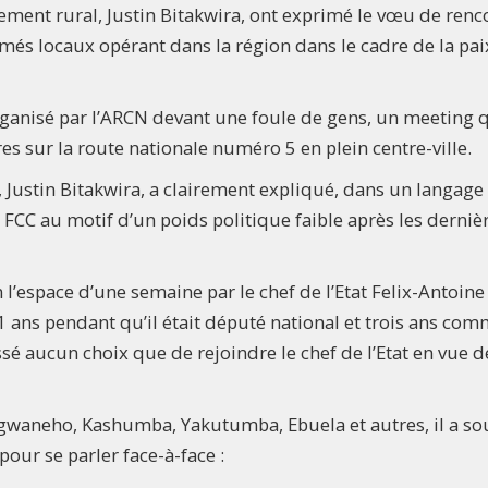
ement rural, Justin Bitakwira, ont exprimé le vœu de renc
més locaux opérant dans la région dans le cadre de la pai
organisé par l’ARCN devant une foule de gens, un meeting q
es sur la route nationale numéro 5 en plein centre-ville.
, Justin Bitakwira, a clairement expliqué, dans un langage
 FCC au motif d’un poids politique faible après les derniè
en l’espace d’une semaine par le chef de l’Etat Felix-Antoine
11 ans pendant qu’il était député national et trois ans co
issé aucun choix que de rejoindre le chef de l’Etat en vue d
waneho, Kashumba, Yakutumba, Ebuela et autres, il a so
pour se parler face-à-face :