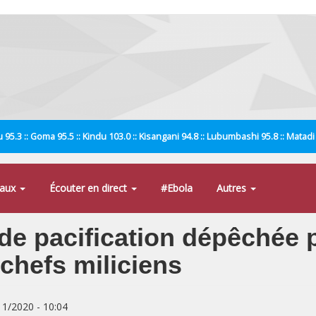
 95.3 :: Goma 95.5 :: Kindu 103.0 :: Kisangani 94.8 :: Lubumbashi 95.8 :: Matad
naux
Écouter en direct
#Ebola
Autres
de pacification dépêchée p
chefs miliciens
/11/2020 - 10:04