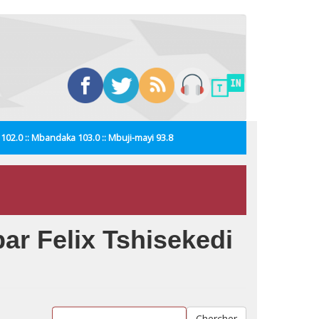
i 102.0 :: Mbandaka 103.0 :: Mbuji-mayi 93.8
ar Felix Tshisekedi
Chercher