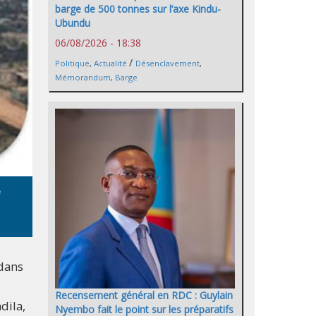
barge de 500 tonnes sur l’axe Kindu-
Ubundu
06/08/2026 - 18:38
/
Politique
,
Actualité
Désenclavement
,
Mémorandum
,
Barge
e
 dans
Recensement général en RDC : Guylain
dila,
Nyembo fait le point sur les préparatifs