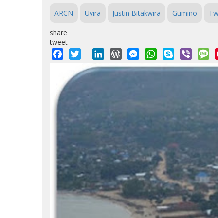
ARCN
Uvira
Justin Bitakwira
Gumino
Tw
share
tweet
Facebook
Twitter
LinkedIn
WordPress
Messenger
WhatsApp
Skype
Viber
M