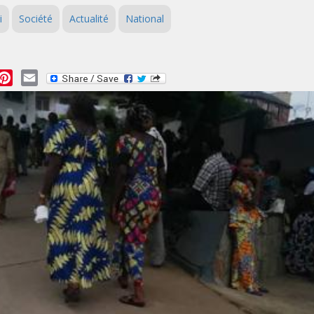
i
Société
Actualité
National
essage
Pinterest
Email