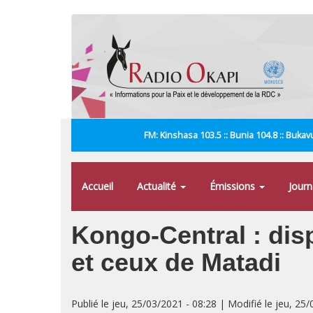
Aller
au
contenu
principal
FM: Kinshasa 103.5 :: Bunia 104.8 :: Bukavu
Accueil
Actualité
Émissions
Jour
Kongo-Central : dis
et ceux de Matadi
Publié le jeu, 25/03/2021 - 08:28 | Modifié le jeu, 25