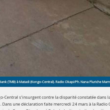
t Bank (TMB) à Matadi (Kongo-Central). Radio Okapi/Ph. Nana Pluriche Ma
o-Central s'insurgent contre la disparité constatée dans l
i. Dans une déclaration faite mercredi 24 mars à la Radio 