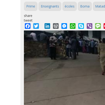
Prime
Enseignants
écoles
Boma
Matad
share
tweet
Facebook
Twitter
LinkedIn
WordPress
Messenger
WhatsApp
Skype
Viber
M