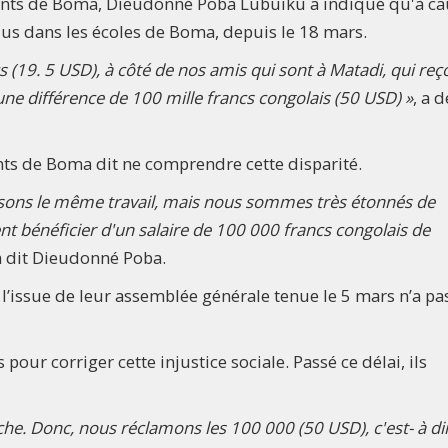
gnants de Boma, Dieudonné Poba Lubuiku a indiqué qu'à c
plus dans les écoles de Boma, depuis le 18 mars.
(19. 5 USD), à côté de nos amis qui sont à Matadi, qui reç
ne différence de 100 mille francs congolais (50 USD) »
, a 
ants de Boma dit ne comprendre cette disparité.
sons le même travail, mais nous sommes très étonnés de
t bénéficier d'un salaire de 100 000 francs congolais de
a dit Dieudonné Poba.
’issue de leur assemblée générale tenue le 5 mars n’a pa
 pour corriger cette injustice sociale. Passé ce délai, ils
sèche. Donc, nous réclamons les 100 000 (50 USD), c'est- à di