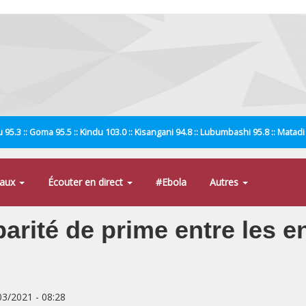
 95.3 :: Goma 95.5 :: Kindu 103.0 :: Kisangani 94.8 :: Lubumbashi 95.8 :: Matad
naux
Écouter en direct
#Ebola
Autres
parité de prime entre les
/03/2021 - 08:28