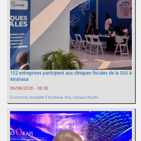
152 entreprises participent aux cliniques fiscales de la DGI à
Kinshasa
06/08/2026 - 06:30
/
Économie
,
Actualité
Kinshasa
,
DGI
,
Clinique fiscale