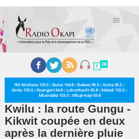
Aller
au
Toggle
contenu
navigation
principal
FM: Kinshasa 103.5 :: Bunia 104.8 :: Bukavu 95.3 :: Goma 95.5 ::
Kindu 103.0 :: Kisangani 94.8 :: Lubumbashi 95.8 :: Matadi 102.0 ::
Mbandaka 103.0 :: Mbuji-mayi 93.8
Kwilu : la route Gungu -
Kikwit coupée en deux
après la dernière pluie