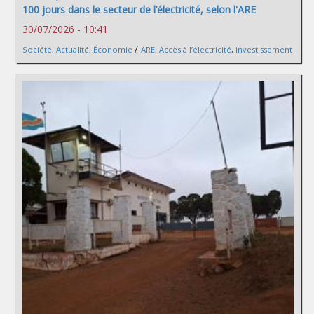
100 jours dans le secteur de l’électricité, selon l'ARE
30/07/2026 - 10:41
/
Société
,
Actualité
,
Économie
ARE
,
Accès à l’électricité
,
investissement