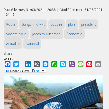
Publié le mer, 31/03/2021 - 20:38 | Modifié le mer, 31/03/2021
- 21:49
Route
Gungu – Kikwit
coupée
pluie
président
Société civile
Joachim Kusamba
Économie
Actualité
National
share
tweet
Facebook
Twitter
LinkedIn
WordPress
Messenger
WhatsApp
Skype
Viber
Message
Pinterest
Emai