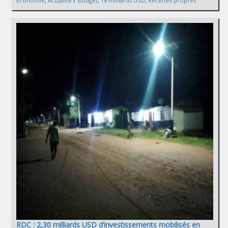
Économie
,
Actualité
Budget
,
18 milliards USD
,
Recettes propres
RDC : 2,30 milliards USD d’investissements mobilisés en