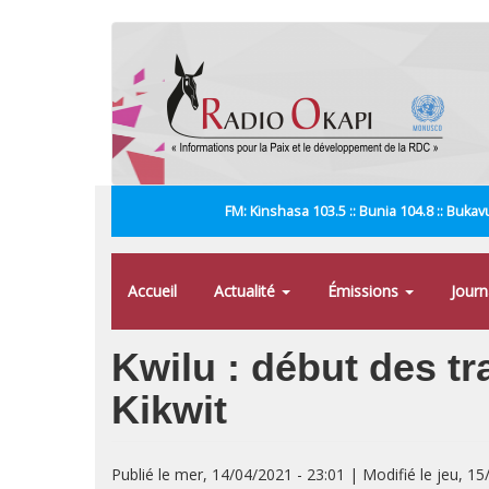
Aller
au
contenu
principal
FM: Kinshasa 103.5 :: Bunia 104.8 :: Bukavu
Accueil
Actualité
Émissions
Jour
Kwilu : début des t
Kikwit
Publié le mer, 14/04/2021 - 23:01 | Modifié le jeu, 15