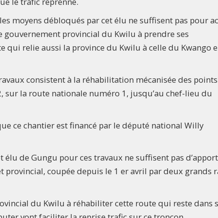
ue le trafic reprenne.
 les moyens débloqués par cet élu ne suffisent pas pour a
le gouvernement provincial du Kwilu à prendre ses
te qui relie aussi la province du Kwilu à celle du Kwango 
 travaux consistent à la réhabilitation mécanisée des points
22, sur la route nationale numéro 1, jusqu’au chef-lieu du
que ce chantier est financé par le député national Willy
et élu de Gungu pour ces travaux ne suffisent pas d’appor
t provincial, coupée depuis le 1 er avril par deux grands r
incial du Kwilu à réhabiliter cette route qui reste dans 
ter vont faciliter la reprise trafic sur ce tronçon.