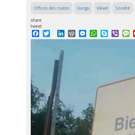
Offices des routes
Gungu
Kikwit
Société
share
tweet
Facebook
Twitter
LinkedIn
WordPress
Messenger
WhatsApp
Skype
Viber
M