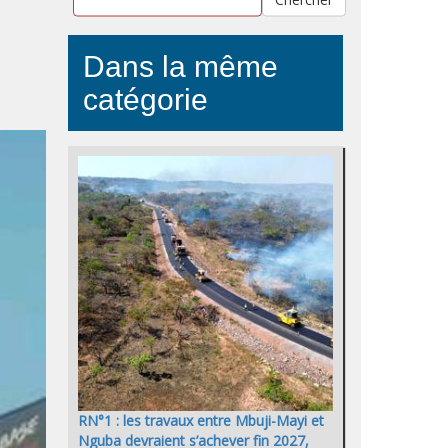
Dans la même
catégorie
RN°1 : les travaux entre Mbuji-Mayi et
Nguba devraient s’achever fin 2027,