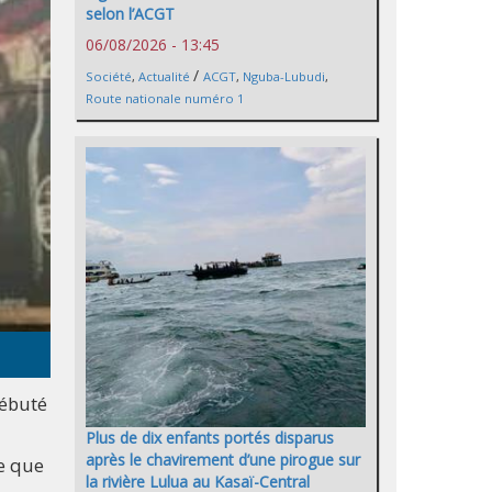
selon l’ACGT
06/08/2026 - 13:45
/
Société
,
Actualité
ACGT
,
Nguba-Lubudi
,
Route nationale numéro 1
débuté
Plus de dix enfants portés disparus
après le chavirement d’une pirogue sur
te que
la rivière Lulua au Kasaï-Central