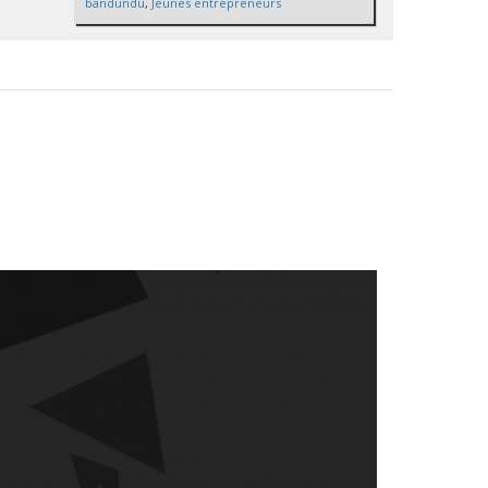
bandundu
,
Jeunes entrepreneurs