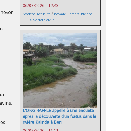
06/08/2026 - 12:43
chever
/
Société
,
Actualité
noyade
,
Enfants
,
Rivière
Lulua
,
Société civile
en
ter
avins,
L’ONG RAFFLE appelle à une enquête
après la découverte d’un fœtus dans la
ses
rivière Kalinda à Beni
06/08/2026 - 11:11