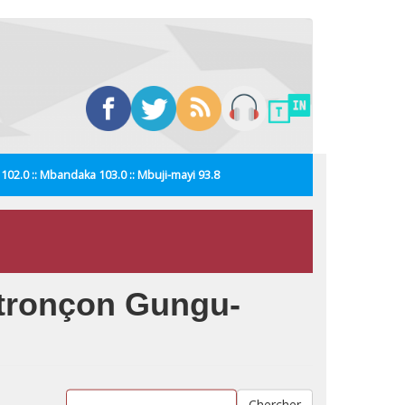
i 102.0 :: Mbandaka 103.0 :: Mbuji-mayi 93.8
u tronçon Gungu-
Chercher