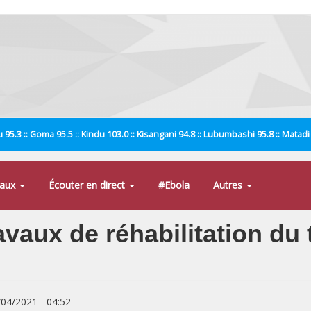
 95.3 :: Goma 95.5 :: Kindu 103.0 :: Kisangani 94.8 :: Lubumbashi 95.8 :: Matad
naux
Écouter en direct
#Ebola
Autres
ravaux de réhabilitation d
/04/2021 - 04:52