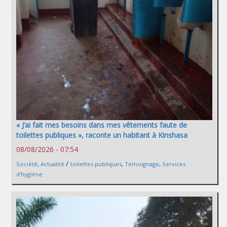
« J’ai fait mes besoins dans mes vêtements faute de
toilettes publiques », raconte un habitant à Kinshasa
08/08/2026 - 07:54
/
Société
,
Actualité
toilettes publiques
,
Témoignage
,
Services
d'hygiène