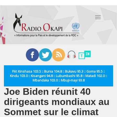
Aller
au
Toggle
contenu
navigation
principal
FM: Kinshasa 103.5 :: Bunia 104.8 :: Bukavu 95.3 :: Goma 95.5 ::
Kindu 103.0 :: Kisangani 94.8 :: Lubumbashi 95.8 :: Matadi 102.0 ::
Mbandaka 103.0 :: Mbuji-mayi 93.8
Joe Biden réunit 40
dirigeants mondiaux au
Sommet sur le climat