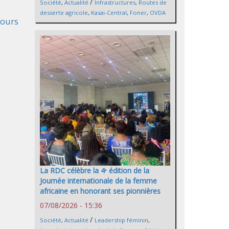
/
Société
,
Actualité
Infrastructures
,
Routes de
desserte agricole
,
Kasai-Central
,
Foner
,
OVDA
jours
La RDC célèbre la 4ᵉ édition de la
Journée internationale de la femme
africaine en honorant ses pionnières
07/08/2026 - 15:36
/
Société
,
Actualité
Leadership féminin
,