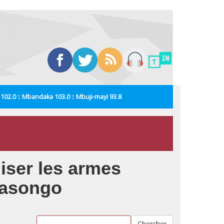
i 102.0 :: Mbandaka 103.0 :: Mbuji-mayi 93.8
liser les armes
 Kasongo
Chercher