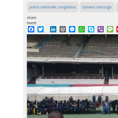
police nationale congolaise
Sylvano Kasongo
share
tweet
Facebook
Twitter
LinkedIn
WordPress
Messenger
WhatsApp
Skype
Viber
M