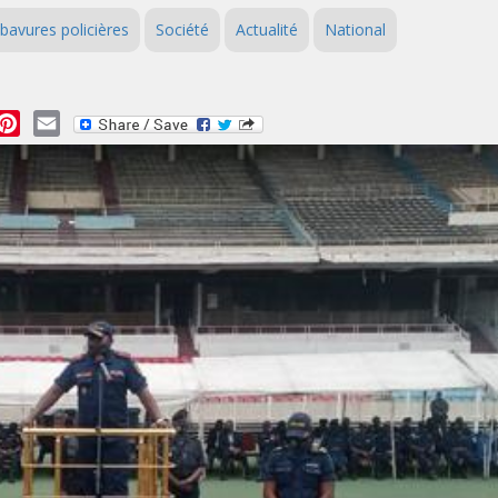
bavures policières
Société
Actualité
National
essage
Pinterest
Email