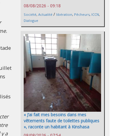
e
08/08/2026 - 09:18
/
Société
,
Actualité
libération
,
Pêcheurs
,
ICCN
,
Dialogue
r
rme.
stade
illet
ans
lisés
« J’ai fait mes besoins dans mes
cter
vêtements faute de toilettes publiques
ntre
», raconte un habitant à Kinshasa
 y a
08/08/2026 - 07:54