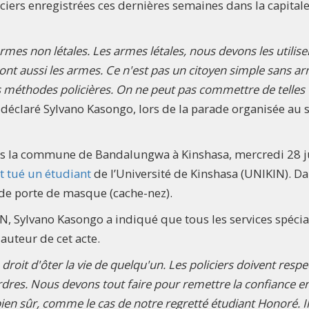
iciers enregistrées ces dernières semaines dans la capital
rmes non létales. Les armes létales, nous devons les utilise
 ont aussi les armes. Ce n'est pas un citoyen simple sans a
des méthodes policières. On ne peut pas commettre de telles
a déclaré Sylvano Kasongo, lors de la parade organisée au 
 la commune de Bandalungwa à Kinshasa, mercredi 28 ju
it tué un étudiant
de l’Université de Kinshasa (UNIKIN). D
re de porte de masque (cache-nez).
N, Sylvano Kasongo a indiqué que tous les services spécia
auteur de cet acte.
droit d'ôter la vie de quelqu'un. Les policiers doivent respe
rdres. Nous devons tout faire pour remettre la confiance e
 bien sûr, comme le cas de notre regretté étudiant Honoré. Il