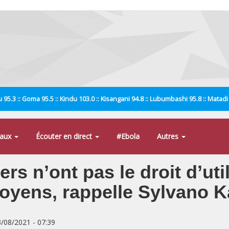
 95.3 :: Goma 95.5 :: Kindu 103.0 :: Kisangani 94.8 :: Lubumbashi 95.8 :: Matad
naux
Écouter en direct
#Ebola
Autres
ers n’ont pas le droit d’uti
citoyens, rappelle Sylvano
3/08/2021 - 07:39