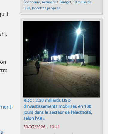
/
Économie
,
Actualité
Budget
,
18 milliards
USD
,
Recettes propres
u’il
hi,
ion
ttra
RDC : 2,30 milliards USD
ement-
d’investissements mobilisés en 100
jours dans le secteur de l’électricité,
selon l'ARE
30/07/2026 - 10:41
és