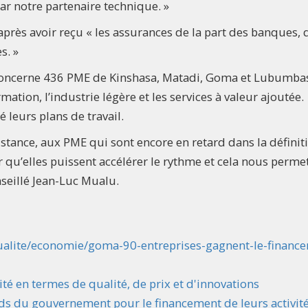
par notre partenaire technique. »
 après avoir reçu « les assurances de la part des banques, q
es. »
oncerne 436 PME de Kinshasa, Matadi, Goma et Lubumbas
ation, l’industrie légère et les services à valeur ajoutée.
é leurs plans de travail.
istance, aux PME qui sont encore en retard dans la définit
ur qu’elles puissent accélérer le rythme et cela nous perme
nseillé Jean-Luc Mualu.
ualite/economie/goma-90-entreprises-gagnent-le-financ
ité en termes de qualité, de prix et d'innovations
nds du gouvernement pour le financement de leurs activit