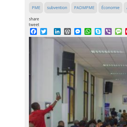
PME
subvention
PADMPME
Économie
share
tweet
Facebook
Twitter
LinkedIn
WordPress
Messenger
WhatsApp
Skype
Viber
M