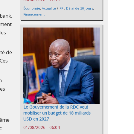
/
Économie
,
Actualité
FPI
,
Délai de 30 jours
,
Financement
wbank,
ement
les
nté de
 Ces
n
nes
Le Gouvernement de la RDC veut
mobiliser un budget de 18 milliards
USD en 2027
 même
01/08/2026 - 06:04
c