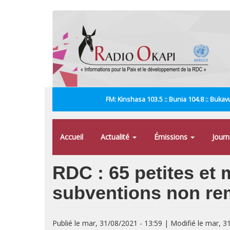
Aller
au
contenu
principal
FM: Kinshasa 103.5 :: Bunia 104.8 :: Bukavu
Accueil
Actualité
Émissions
Jour
RDC : 65 petites et
subventions non r
Publié le mar, 31/08/2021 - 13:59 | Modifié le mar, 3