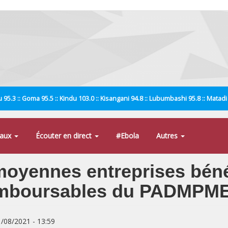
 95.3 :: Goma 95.5 :: Kindu 103.0 :: Kisangani 94.8 :: Lubumbashi 95.8 :: Matad
naux
Écouter en direct
#Ebola
Autres
 moyennes entreprises béné
emboursables du PADMPM
1/08/2021 - 13:59