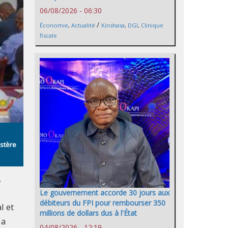
06/08/2026 - 06:30
/
Économie
,
Actualité
Kinshasa
,
DGI
,
Clinique
fiscale
istère
,
Le gouvernement accorde 30 jours aux
débiteurs du FPI pour rembourser 350
l et
millions de dollars dus à l'État
 a
04/08/2026 - 12:19