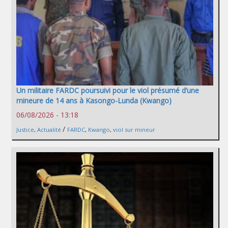
Un militaire FARDC poursuivi pour le viol présumé d’une
mineure de 14 ans à Kasongo-Lunda (Kwango)
06/08/2026 - 13:18
/
Justice
,
Actualité
FARDC
,
Kwango
,
viol sur mineur