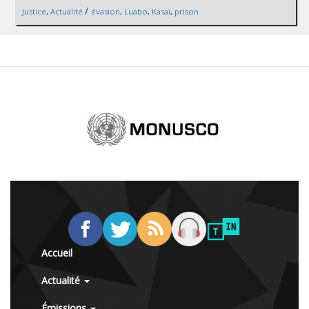
/
Justice
,
Actualité
évasion
,
Luabo
,
Kasaï
,
prison
Accueil
Actualité
Émissions