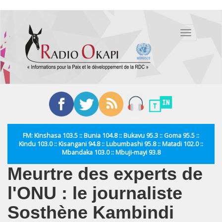
Aller
au
Toggle
contenu
navigation
principal
FM: Kinshasa 103.5 :: Bunia 104.8 :: Bukavu 95.3 :: Goma 95.5 ::
Kindu 103.0 :: Kisangani 94.8 :: Lubumbashi 95.8 :: Matadi 102.0 ::
Mbandaka 103.0 :: Mbuji-mayi 93.8
Meurtre des experts de
l'ONU : le journaliste
Sosthène Kambindi