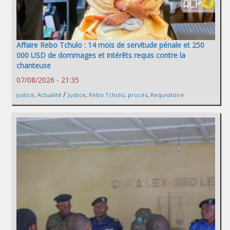
Affaire Rebo Tchulo : 14 mois de servitude pénale et 250
000 USD de dommages et intérêts requis contre la
chanteuse
07/08/2026 - 21:35
/
Justice
,
Actualité
Justice
,
Rebo Tchulo
,
procès
,
Requisitoire