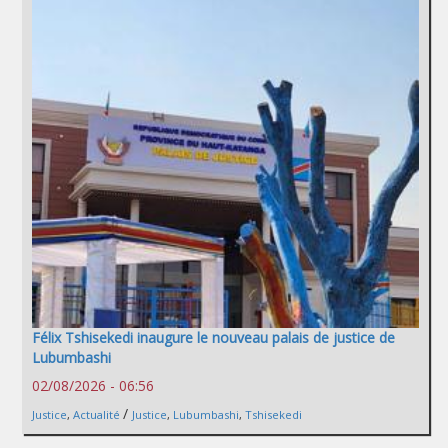
Félix Tshisekedi inaugure le nouveau palais de justice de
Lubumbashi
02/08/2026 - 06:56
/
Justice
,
Actualité
Justice
,
Lubumbashi
,
Tshisekedi