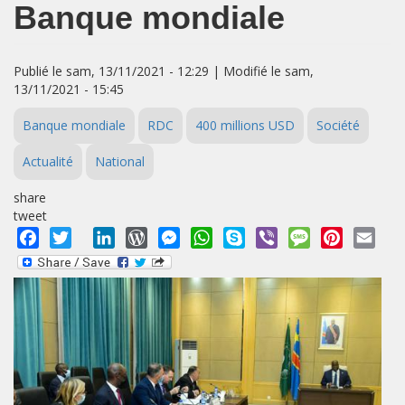
Banque mondiale
Publié le sam, 13/11/2021 - 12:29 | Modifié le sam,
13/11/2021 - 15:45
Banque mondiale
RDC
400 millions USD
Société
Actualité
National
share
tweet
Facebook
Twitter
LinkedIn
WordPress
Messenger
WhatsApp
Skype
Viber
Message
Pinterest
Emai