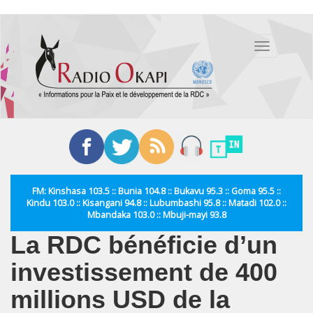
Aller
au
Toggle
contenu
navigation
principal
FM: Kinshasa 103.5 :: Bunia 104.8 :: Bukavu 95.3 :: Goma 95.5 ::
Kindu 103.0 :: Kisangani 94.8 :: Lubumbashi 95.8 :: Matadi 102.0 ::
Mbandaka 103.0 :: Mbuji-mayi 93.8
La RDC bénéficie d’un
investissement de 400
millions USD de la