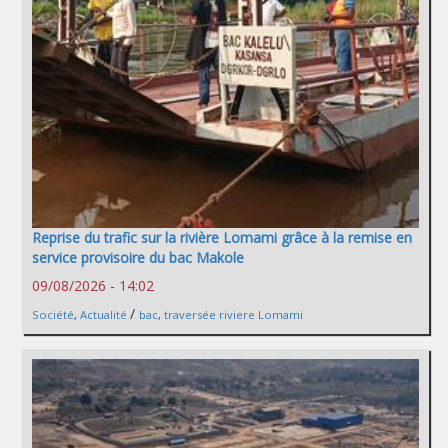
Reprise du trafic sur la rivière Lomami grâce à la remise en
service provisoire du bac Makole
09/08/2026 - 14:02
/
Société
,
Actualité
bac
,
traversée riviere Lomami