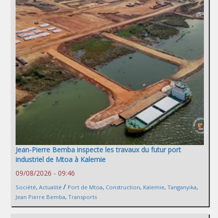
Jean-Pierre Bemba inspecte les travaux du futur port
industriel de Mtoa à Kalemie
09/08/2026 - 09:46
/
Société
,
Actualité
Port de Mtoa
,
Construction
,
Kalemie
,
Tanganyika
,
Jean Pierre Bemba
,
Transports