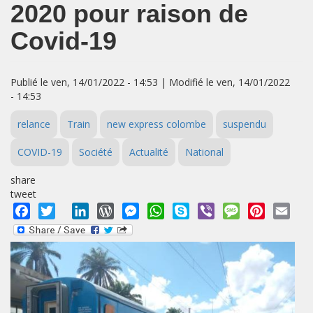
2020 pour raison de
Covid-19
Publié le ven, 14/01/2022 - 14:53 | Modifié le ven, 14/01/2022
- 14:53
relance
Train
new express colombe
suspendu
COVID-19
Société
Actualité
National
share
tweet
Facebook
Twitter
LinkedIn
WordPress
Messenger
WhatsApp
Skype
Viber
Message
Pinterest
Emai