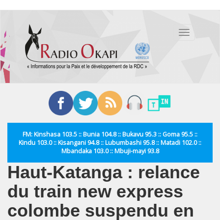
Aller
au
Toggle
contenu
navigation
principal
FM: Kinshasa 103.5 :: Bunia 104.8 :: Bukavu 95.3 :: Goma 95.5 ::
Kindu 103.0 :: Kisangani 94.8 :: Lubumbashi 95.8 :: Matadi 102.0 ::
Mbandaka 103.0 :: Mbuji-mayi 93.8
Haut-Katanga : relance
du train new express
colombe suspendu en