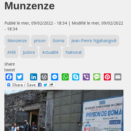
Munzenze
Publié le mer, 09/02/2022 - 18:34 | Modifié le mer, 09/02/2022
- 18:34
Munzenze
prison
Goma
Jean-Pierre Ngahangodi
ANR
Justice
Actualité
National
share
tweet
Facebook
Twitter
LinkedIn
WordPress
Messenger
WhatsApp
Skype
Viber
Message
Pinterest
Emai