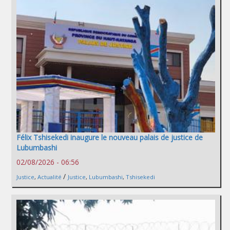
Félix Tshisekedi inaugure le nouveau palais de justice de
Lubumbashi
02/08/2026 - 06:56
/
Justice
,
Actualité
Justice
,
Lubumbashi
,
Tshisekedi