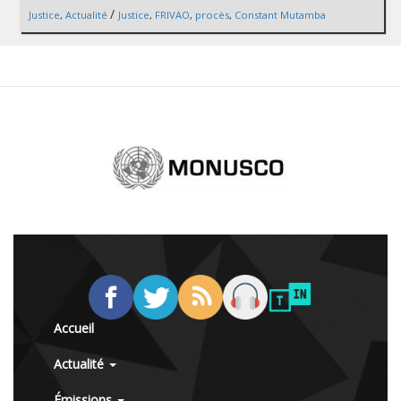
/
Justice
,
Actualité
Justice
,
FRIVAO
,
procès
,
Constant Mutamba
Accueil
Actualité
Émissions