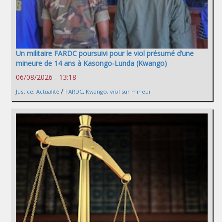
Un militaire FARDC poursuivi pour le viol présumé d’une
mineure de 14 ans à Kasongo-Lunda (Kwango)
06/08/2026 - 13:18
/
Justice
,
Actualité
FARDC
,
Kwango
,
viol sur mineur