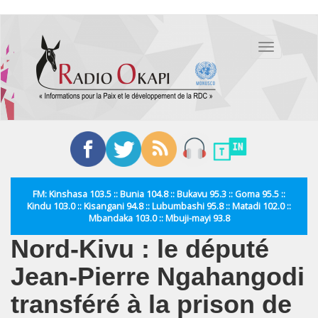
Aller
au
Toggle
contenu
navigation
principal
FM: Kinshasa 103.5 :: Bunia 104.8 :: Bukavu 95.3 :: Goma 95.5 ::
Kindu 103.0 :: Kisangani 94.8 :: Lubumbashi 95.8 :: Matadi 102.0 ::
Mbandaka 103.0 :: Mbuji-mayi 93.8
Nord-Kivu : le député
Jean-Pierre Ngahangodi
transféré à la prison de