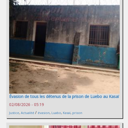
Évasion de tous les détenus de la prison de Luebo au Kasaï
02/08/2026 - 05:19
/
Justice
,
Actualité
évasion
,
Luabo
,
Kasaï
,
prison