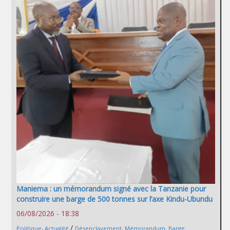
Maniema : un mémorandum signé avec la Tanzanie pour
construire une barge de 500 tonnes sur l’axe Kindu-Ubundu
06/08/2026 - 18:38
/
Politique
,
Actualité
Désenclavement
,
Mémorandum
,
Barge