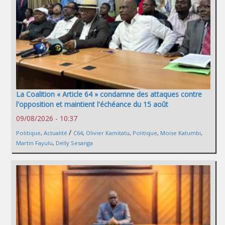
La Coalition « Article 64 » condamne des attaques contre
l'opposition et maintient l'échéance du 15 août
09/08/2026 - 10:37
/
Politique
,
Actualité
C64
,
Olivier Kamitatu
,
Politique
,
Moise Katumbi
,
Martin Fayulu
,
Delly Sesanga