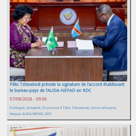
Félix Tshisekedi préside la signature de l’accord établissant
le bureau-pays de l’AUDA-NEPAD en RDC
07/08/2026 - 09:06
/
Politique
,
Actualité
,
Économie
Félix Tshisekedi
,
Union africaine
,
Nepad
,
AUDA-NEPAD
,
RDC