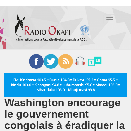
Aller
au
Toggle
contenu
navigation
principal
FM: Kinshasa 103.5 :: Bunia 104.8 :: Bukavu 95.3 :: Goma 95.5 ::
Kindu 103.0 :: Kisangani 94.8 :: Lubumbashi 95.8 :: Matadi 102.0 ::
Mbandaka 103.0 :: Mbuji-mayi 93.8
Washington encourage
le gouvernement
congolais à éradiquer la