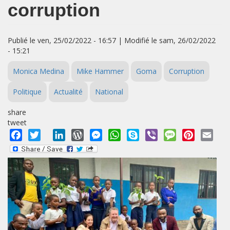
corruption
Publié le ven, 25/02/2022 - 16:57 | Modifié le sam, 26/02/2022
- 15:21
Monica Medina
Mike Hammer
Goma
Corruption
Politique
Actualité
National
share
tweet
Facebook
Twitter
LinkedIn
WordPress
Messenger
WhatsApp
Skype
Viber
Message
Pinterest
Emai