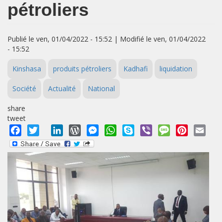
pétroliers
Publié le ven, 01/04/2022 - 15:52 | Modifié le ven, 01/04/2022
- 15:52
Kinshasa
produits pétroliers
Kadhafi
liquidation
Société
Actualité
National
share
tweet
Facebook
Twitter
LinkedIn
WordPress
Messenger
WhatsApp
Skype
Viber
Message
Pinterest
Emai