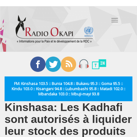
Aller
au
Toggle
contenu
navigation
principal
FM: Kinshasa 103.5 :: Bunia 104.8 :: Bukavu 95.3 :: Goma 95.5 ::
Kindu 103.0 :: Kisangani 94.8 :: Lubumbashi 95.8 :: Matadi 102.0 ::
Mbandaka 103.0 :: Mbuji-mayi 93.8
Kinshasa: Les Kadhafi
sont autorisés à liquider
leur stock des produits