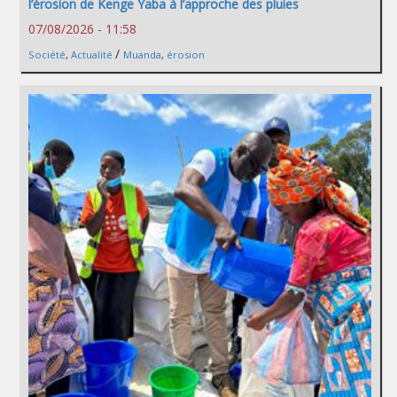
l’érosion de Kenge Yaba à l’approche des pluies
07/08/2026 - 11:58
/
Société
,
Actualité
Muanda
,
érosion