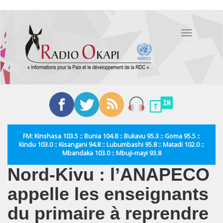
Aller
au
Toggle
contenu
navigation
principal
FM: Kinshasa 103.5 :: Bunia 104.8 :: Bukavu 95.3 :: Goma 95.5 ::
Kindu 103.0 :: Kisangani 94.8 :: Lubumbashi 95.8 :: Matadi 102.0 ::
Mbandaka 103.0 :: Mbuji-mayi 93.8
Nord-Kivu : l’ANAPECO
appelle les enseignants
du primaire à reprendre