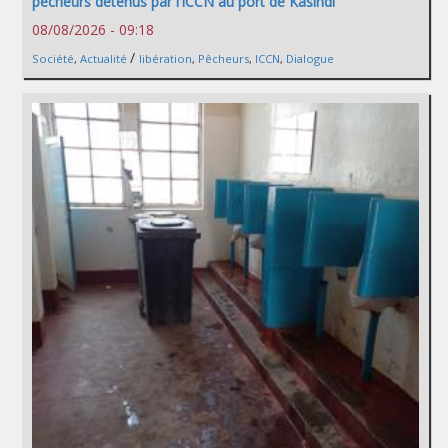
pêcheurs détenus par l’ICCN au port de Kasindi
08/08/2026 - 09:18
/
Société
,
Actualité
libération
,
Pêcheurs
,
ICCN
,
Dialogue