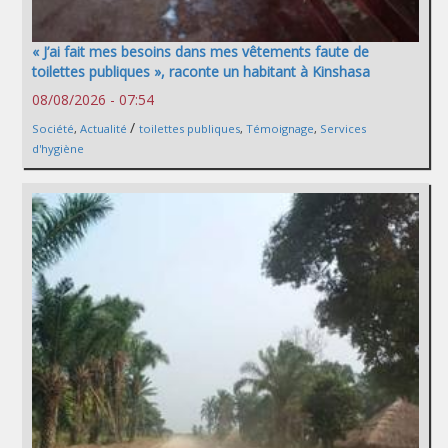
« J’ai fait mes besoins dans mes vêtements faute de
toilettes publiques », raconte un habitant à Kinshasa
08/08/2026 - 07:54
/
Société
,
Actualité
toilettes publiques
,
Témoignage
,
Services
d'hygiène