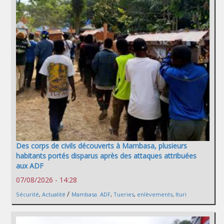
Des corps de civils découverts à Mambasa, plusieurs
habitants portés disparus après des attaques attribuées
aux ADF
07/08/2026 - 14:28
/
Sécurité
,
Actualité
Mambasa. ADF
,
Tueries
,
enlèvements
,
Ituri