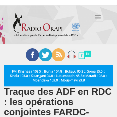
Aller
au
Toggle
contenu
navigation
principal
FM: Kinshasa 103.5 :: Bunia 104.8 :: Bukavu 95.3 :: Goma 95.5 ::
Kindu 103.0 :: Kisangani 94.8 :: Lubumbashi 95.8 :: Matadi 102.0 ::
Mbandaka 103.0 :: Mbuji-mayi 93.8
Traque des ADF en RDC
: les opérations
conjointes FARDC-