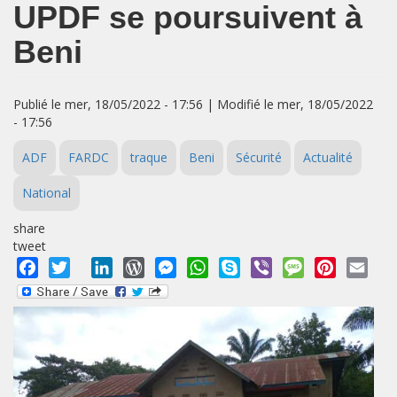
UPDF se poursuivent à
Beni
Publié le mer, 18/05/2022 - 17:56 | Modifié le mer, 18/05/2022
- 17:56
ADF
FARDC
traque
Beni
Sécurité
Actualité
National
share
tweet
Facebook
Twitter
LinkedIn
WordPress
Messenger
WhatsApp
Skype
Viber
Message
Pinterest
Emai