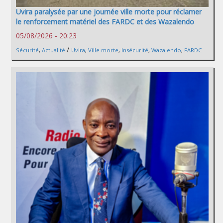
Uvira paralysée par une journée ville morte pour réclamer
le renforcement matériel des FARDC et des Wazalendo
05/08/2026 - 20:23
/
Sécurité
,
Actualité
Uvira
,
Ville morte
,
Insécurité
,
Wazalendo
,
FARDC