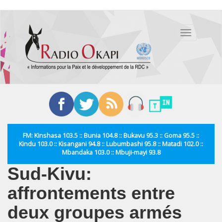
Aller
au
Toggle
contenu
navigation
principal
FM: Kinshasa 103.5 :: Bunia 104.8 :: Bukavu 95.3 :: Goma 95.5 ::
Kindu 103.0 :: Kisangani 94.8 :: Lubumbashi 95.8 :: Matadi 102.0 ::
Mbandaka 103.0 :: Mbuji-mayi 93.8
Sud-Kivu:
affrontements entre
deux groupes armés