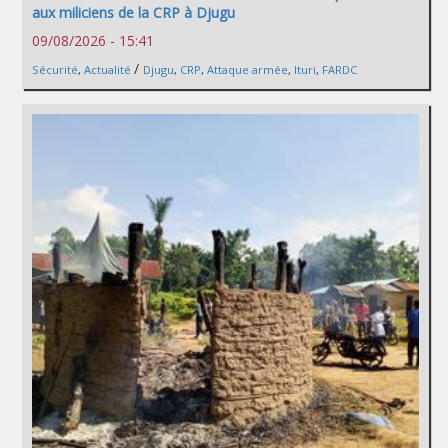
aux miliciens de la CRP à Djugu
09/08/2026 - 15:41
/
Sécurité
,
Actualité
Djugu
,
CRP
,
Attaque armée
,
Ituri
,
FARDC