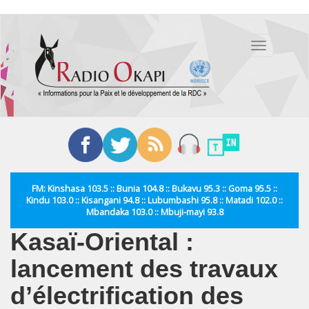
Aller
au
Toggle
contenu
navigation
principal
FM: Kinshasa 103.5 :: Bunia 104.8 :: Bukavu 95.3 :: Goma 95.5 ::
Kindu 103.0 :: Kisangani 94.8 :: Lubumbashi 95.8 :: Matadi 102.0 ::
Mbandaka 103.0 :: Mbuji-mayi 93.8
Kasaï-Oriental :
lancement des travaux
d’électrification des