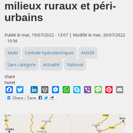
milieux ruraux et péri-
urbains
Publié le mar, 19/07/2022 - 13:07 | Modifié le mer, 20/07/2022
- 10:56
Miabi
Centrale hydroelectriques
ANSER
Sans catégorie
Actualité
National
share
tweet
Facebook
Twitter
LinkedIn
WordPress
Messenger
WhatsApp
Skype
Viber
Message
Pinterest
Emai