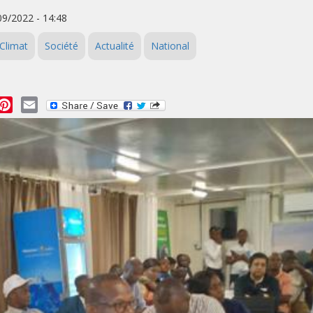
/09/2022 - 14:48
Climat
Société
Actualité
National
essage
Pinterest
Email