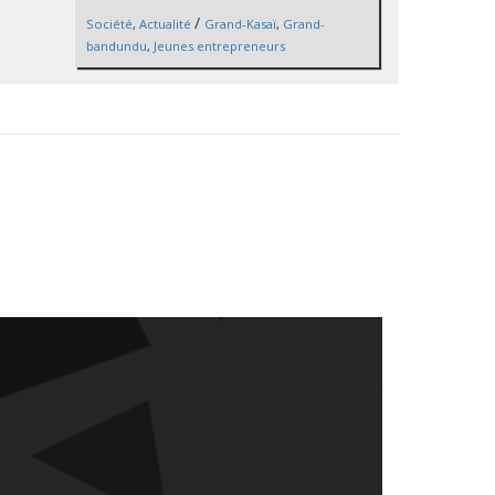
/
Société
,
Actualité
Grand-Kasaï
,
Grand-
bandundu
,
Jeunes entrepreneurs