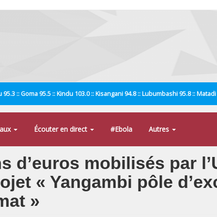
 95.3 :: Goma 95.5 :: Kindu 103.0 :: Kisangani 94.8 :: Lubumbashi 95.8 :: Matad
naux
Écouter en direct
#Ebola
Autres
ons d’euros mobilisés par 
rojet « Yangambi pôle d’ex
imat »