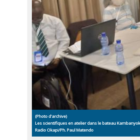
(Photo d'archive)
Les scientifiques en atelier dans le bateau Kambany
Radio Okapi/Ph. Paul Matendo