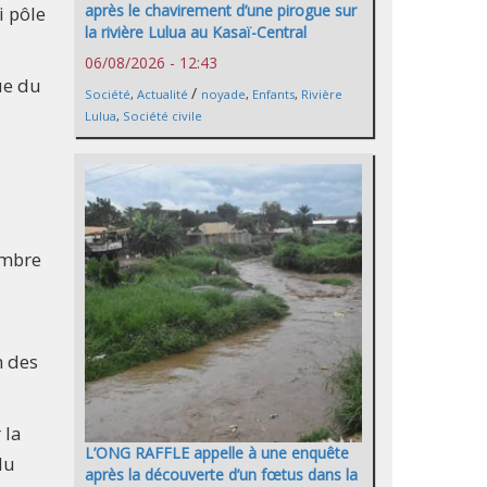
après le chavirement d’une pirogue sur
i pôle
la rivière Lulua au Kasaï-Central
06/08/2026 - 12:43
ue du
/
Société
,
Actualité
noyade
,
Enfants
,
Rivière
Lulua
,
Société civile
embre
n des
 la
L’ONG RAFFLE appelle à une enquête
du
après la découverte d’un fœtus dans la