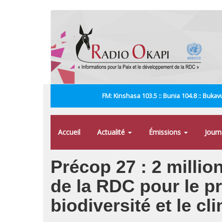
Aller
au
contenu
principal
FM: Kinshasa 103.5 :: Bunia 104.8 :: Bukavu
Accueil
Actualité
Émissions
Jour
Précop 27 : 2 milli
de la RDC pour le p
biodiversité et le cl