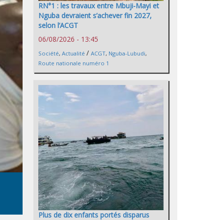
RN°1 : les travaux entre Mbuji-Mayi et
Nguba devraient s’achever fin 2027,
selon l’ACGT
06/08/2026 - 13:45
/
Société
,
Actualité
ACGT
,
Nguba-Lubudi
,
Route nationale numéro 1
Plus de dix enfants portés disparus