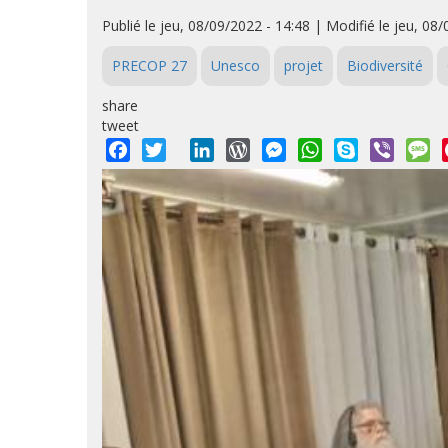
Publié le jeu, 08/09/2022 - 14:48 | Modifié le jeu, 08
PRECOP 27
Unesco
projet
Biodiversité
share
tweet
Facebook
Twitter
LinkedIn
WordPress
Messenger
WhatsApp
Skype
Viber
M