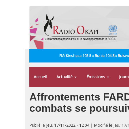
Aller
au
contenu
principal
FM: Kinshasa 103.5 :: Bunia 104.8 :: Bukavu
Accueil
Actualité
Émissions
Jour
Affrontements FARD
combats se poursuiv
Publié le jeu, 17/11/2022 - 12:04 | Modifié le jeu, 17