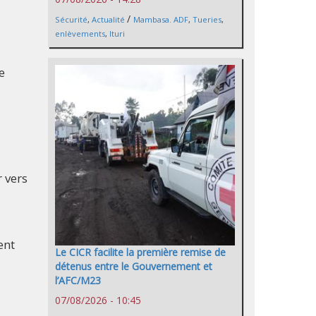
/
Sécurité
,
Actualité
Mambasa. ADF
,
Tueries
,
enlèvements
,
Ituri
e
 vers
ent
Le CICR facilite la première remise de
détenus entre le Gouvernement et
l’AFC/M23
07/08/2026 - 10:45