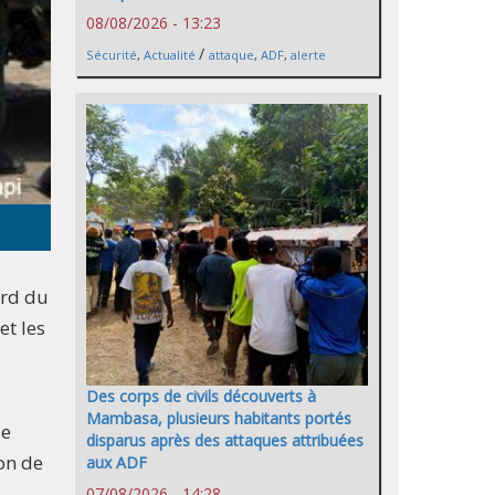
08/08/2026 - 13:23
/
Sécurité
,
Actualité
attaque
,
ADF
,
alerte
ord du
et les
Des corps de civils découverts à
Mambasa, plusieurs habitants portés
de
disparus après des attaques attribuées
on de
aux ADF
07/08/2026 - 14:28