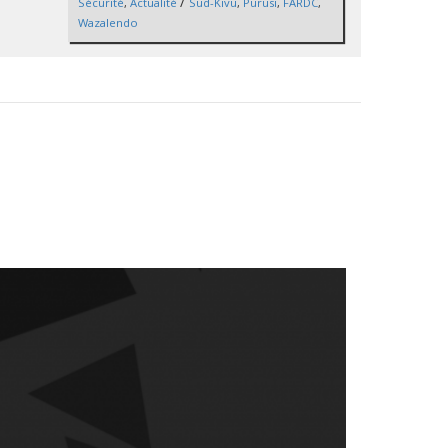
/
Sécurité
,
Actualité
Sud-Kivu
,
Purusi
,
FARDC
,
Wazalendo