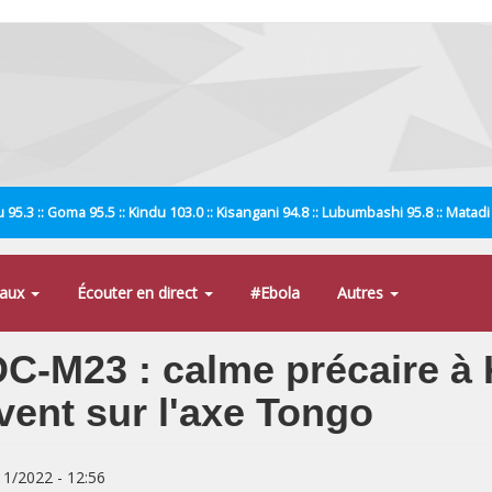
 95.3 :: Goma 95.5 :: Kindu 103.0 :: Kisangani 94.8 :: Lubumbashi 95.8 :: Matad
naux
Écouter en direct
#Ebola
Autres
C-M23 : calme précaire à 
ent sur l'axe Tongo
/11/2022 - 12:56