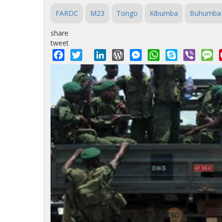
FARDC
M23
Tongo
Kibumba
Buhumba
share
tweet
Facebook
Twitter
LinkedIn
WordPress
Messenger
WhatsApp
Skype
Viber
M