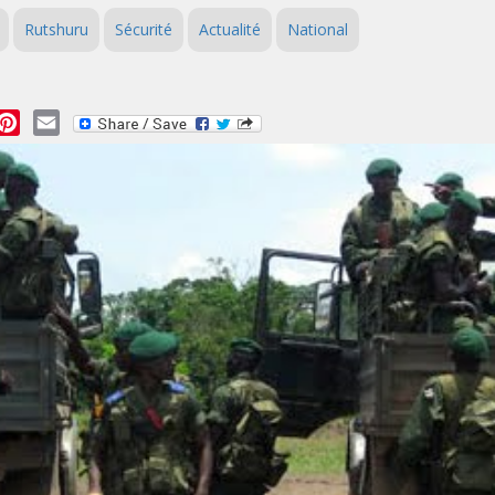
Rutshuru
Sécurité
Actualité
National
essage
Pinterest
Email